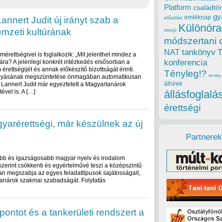
Platform
családtör
gy
emléknap
annert Judit új irányt szab a
előadás
Különóra
mzeti kultúrának
interjú
módszertani 
tankönyv
NAT
emérettségivel is foglalkozik: „Mit jelenthet mindez a
konferencia
ára? A jelenlegi konkrét intézkedés elsősorban a
érettségijét és annak előkészítő bizottságát érinti.
Tényleg!?
efolyásának megszüntetése önmagában automatikusan
törvény
álhírek
r Lannert Judit már egyeztetett a Magyartanárok
vel is. A […]
állásfoglalá
érettségi
gyarérettségi, már készülnek az új
Partnerek
tóbb és igazságosabb magyar nyelv és irodalom
 szerint csökkenti és egyértelművé teszi a középszintű
n megszabja az egyes feladattípusok sajátosságait,
tanárok szakmai szabadságát. Folytatás
pontot és a tankerületi rendszert a