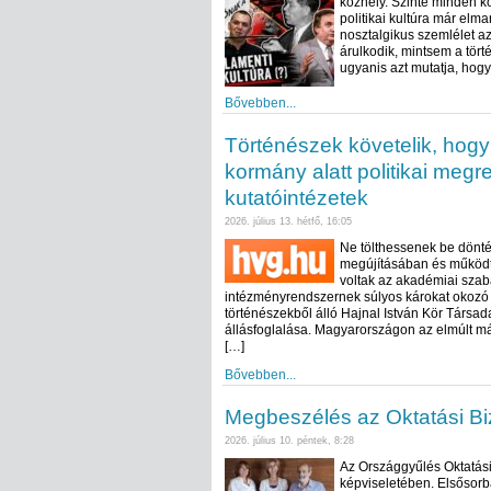
közhely. Szinte minden k
politikai kultúra már elm
nosztalgikus szemlélet a
árulkodik, mintsem a tört
ugyanis azt mutatja, hogy
Bővebben...
Történészek követelik, hogy
kormány alatt politikai meg
kutatóintézetek
2026. július 13. hétfő, 16:05
Ne tölthessenek be dönté
megújításában és működte
voltak az akadémiai sza
intézményrendszernek súlyos károkat okozó g
történészekből álló Hajnal István Kör Társad
állásfoglalása. Magyarországon az elmúlt m
[…]
Bővebben...
Megbeszélés az Oktatási Bi
2026. július 10. péntek, 8:28
Az Országgyűlés Oktatási
képviseletében. Elsősorb