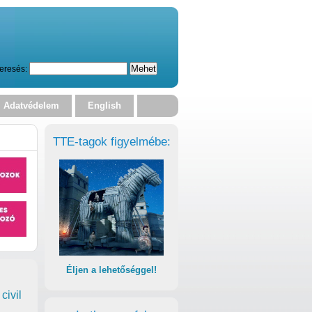
eresés:
Adatvédelem
English
TTE-tagok figyelmébe:
Éljen a lehetőséggel!
civil