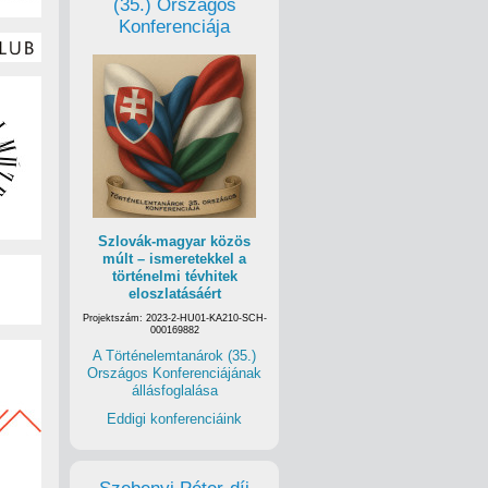
(35.) Országos
Konferenciája
Szlovák-magyar közös
múlt – ismeretekkel a
történelmi tévhitek
eloszlatásáért
Projektszám: 2023-2-HU01-KA210-SCH-
000169882
A Történelemtanárok (35.)
Országos Konferenciájának
állásfoglalása
Eddigi konferenciáink