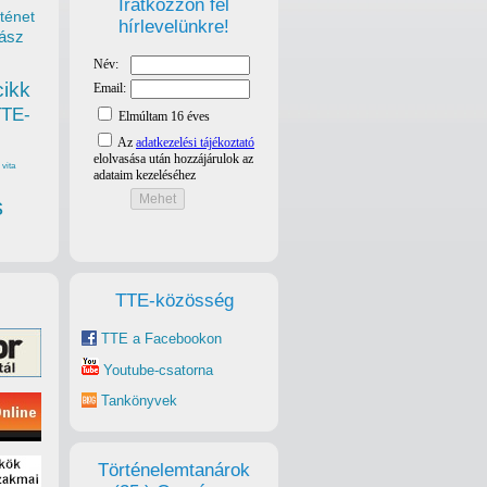
Iratkozzon fel
ténet
hírlevelünkre!
ász
cikk
TTE-
vita
s
TTE-közösség
TTE a Facebookon
Youtube-csatorna
Tankönyvek
Történelemtanárok