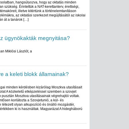
csolatban, hangsúlyozva, hogy az oktatás minden
an szükség. Érintettük a NAT-kerettanterv, érettségi,
émaköreit, illetve kitértünk a történelemtanításon
blémákra, az oktatási szerkezet megújításától az iskolai
n át a tanárok […]
az ügynökakták megnyitása?
an Miklósi Lászlót, a
 a keleti blokk államainak?
szágai minden kérdésben kizárólag Moszkva utasításait
folat A közkeletű elképzeléssel szemben a szovjet
 pusztán Moszkva utasításainak végrehajtói voltak.
ntősen korlátozta a Szovjetunió, a kül- és
e létezett olyan alkupozíció és önálló mozgástér,
mértékben ki is használtak. Magyarázat A hidegháború