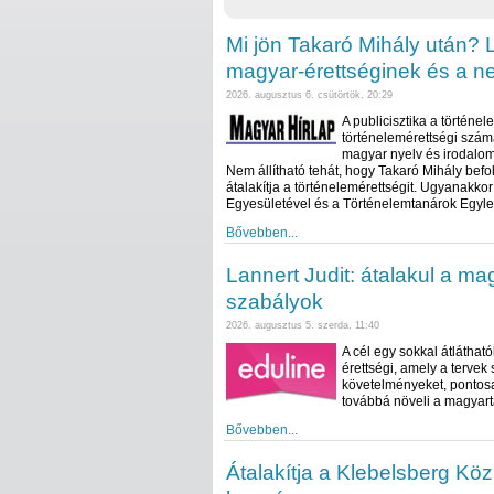
Mi jön Takaró Mihály után? L
magyar-érettséginek és a ne
2026. augusztus 6. csütörtök, 20:29
A publicisztika a történel
történelemérettségi szám
magyar nyelv és irodalom 
Nem állítható tehát, hogy Takaró Mihály b
átalakítja a történelemérettségit. Ugyanakko
Egyesületével és a Történelemtanárok Egyleté
Bővebben...
Lannert Judit: átalakul a ma
szabályok
2026. augusztus 5. szerda, 11:40
A cél egy sokkal átlátha
érettségi, amely a tervek
követelményeket, pontosa
továbbá növeli a magyar
Bővebben...
Átalakítja a Klebelsberg Köz