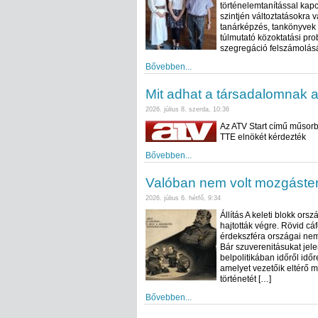
történelemtanítással kap
szintjén változtatásokra v
tanárképzés, tankönyvek t
túlmutató közoktatási pro
szegregáció felszámolásá
Bővebben...
Mit adhat a társadalomnak 
2026. július 8. szerda, 10:36
Az ATV Start című műsorb
TTE elnökét kérdezték
Bővebben...
Valóban nem volt mozgástere
2026. július 6. hétfő, 9:34
Állítás A keleti blokk or
hajtották végre. Rövid cá
érdekszféra országai nem
Bár szuverenitásukat jele
belpolitikában időről időr
amelyet vezetőik eltérő 
történetét […]
Bővebben...