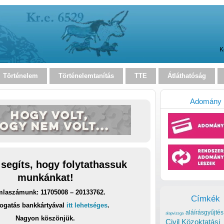
K
Történelem
Történelemtanítás
TTE
Átláthatóság
Adomány
 segíts, hogy folytathassuk
munkánkat!
laszámunk: 11705008 – 20133762.
Címkék
ogatás bankkártyával
itt lehetséges
.
aláírásgyűjtés
alapvizsga
Nagyon köszönjük.
Civil Közoktatási