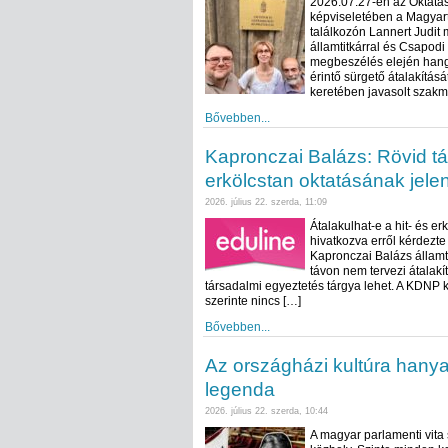
2026.07.27-én az Oktatás
képviseletében a Magyart
találkozón Lannert Judit 
államtitkárral és Csapodi
megbeszélés elején hangs
érintő sürgető átalakításá
keretében javasolt szakm
Bővebben...
Kapronczai Balázs: Rövid tá
erkölcstan oktatásának jele
2026. július 22. szerda, 11:09
Átalakulhat-e a hit- és er
hivatkozva erről kérdezt
Kapronczai Balázs államt
távon nem tervezi átalakí
társadalmi egyeztetés tárgya lehet. A KDNP k
szerinte nincs […]
Bővebben...
Az országházi kultúra hany
legenda
2026. július 22. szerda, 10:44
A magyar parlamenti vita 