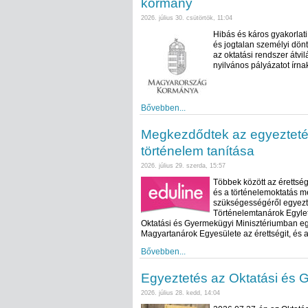
kormány
2026. július 30. csütörtök, 11:04
Hibás és káros gyakorlat
és jogtalan személyi dönt
az oktatási rendszer átvil
nyilvános pályázatot írnak
Bővebben...
Megkezdődtek az egyeztetés
történelem tanítása
2026. július 29. szerda, 15:57
Többek között az érettsé
és a történelemoktatás me
szükségességéről egyezte
Történelemtanárok Egylet
Oktatási és Gyermekügyi Minisztériumban eg
Magyartanárok Egyesülete az érettségit, és a
Bővebben...
Egyeztetés az Oktatási és 
2026. július 28. kedd, 14:04