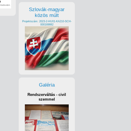
Szlovák-magyar
közös múlt
Projektszám: 2023-2-HU01-KA210-SCH-
000169882
Galéria
Rendszerváltás - civil
szemmel