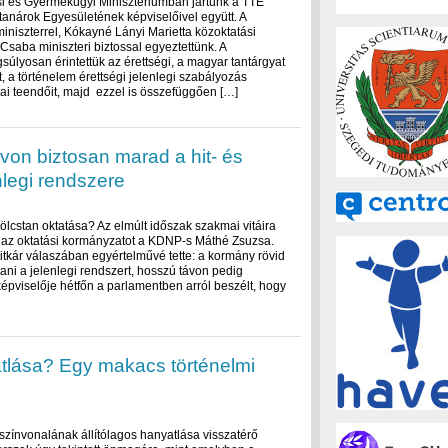
i és Gyermekügyi Minisztériumban jártunk a TTE
anárok Egyesületének képviselőivel együtt. A
miniszterrel, Kókayné Lányi Marietta közoktatási
 Csaba miniszteri biztossal egyeztettünk. A
úlyosan érintettük az érettségi, a magyar tantárgyat
t, a történelem érettségi jelenlegi szabályozás
ai teendőit, majd ezzel is összefüggően […]
von biztosan marad a hit- és
nlegi rendszere
kölcstan oktatása? Az elmúlt időszak szakmai vitáira
e az oktatási kormányzatot a KDNP-s Máthé Zsuzsa.
itkár válaszában egyértelművé tette: a kormány rövid
tani a jelenlegi rendszert, hosszú távon pedig
épviselője hétfőn a parlamentben arról beszélt, hogy
atlása? Egy makacs történelmi
színvonalának állítólagos hanyatlása visszatérő