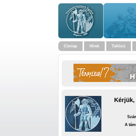
Címlap
Hírek
Tallózó
Kérjük,
Szám
A tám