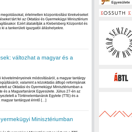
i megoldásokat, értelmetlen központosítási törekvéseket
éseket tárt fel az Oktatási és Gyermekügyi Minisztérium
ágításakor. Ezért átalakítják a Klebelsberg Központot és
 ki a tankerületi igazgatói álláshelyekre.
ek: változhat a magyar és a
gi követelményeinek módosításáról, a magyar tantárgy
gújításáról, valamint a közoktatás átfogó reformjának
tett az Oktatási és Gyermekügyi Minisztériumban a
e és a Magyartanárok Egyesülete. Július 27-én az
yeztetett a Történelemtanárok Egylete (TTE) és a
 magyar tantárgyat érintő […]
Gyermekügyi Minisztériumban