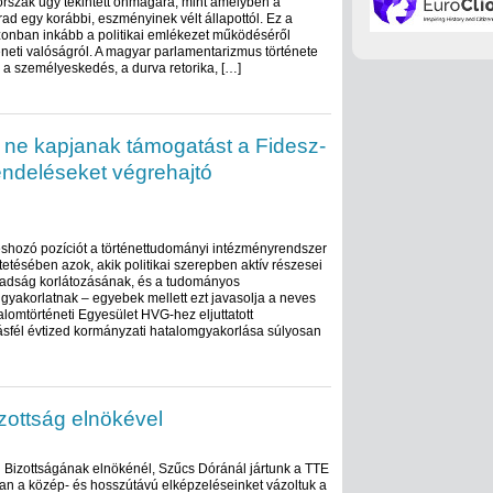
orszak úgy tekintett önmagára, mint amelyben a
arad egy korábbi, eszményinek vélt állapottól. Ez a
zonban inkább a politikai emlékezet működéséről
éneti valóságról. A magyar parlamentarizmus története
 a személyeskedés, a durva retorika, […]
 ne kapjanak támogatást a Fidesz-
rendeléseket végrehajtó
shozó pozíciót a történettudományi intézményrendszer
tésében azok, akik politikai szerepben aktív részesei
badság korlátozásának, és a tudományos
yakorlatnak – egyebek mellett ezt javasolja a neves
alomtörténeti Egyesület HVG-hez eljuttatott
ásfél évtized kormányzati hatalomgyakorlása súlyosan
zottság elnökével
 Bizottságának elnökénél, Szűcs Dóránál jártunk a TTE
an a közép- és hosszútávú elképzeléseinket vázoltuk a