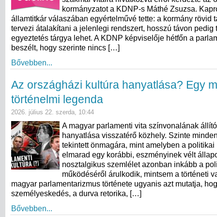
kormányzatot a KDNP-s Máthé Zsuzsa. Kapr
államtitkár válaszában egyértelművé tette: a kormány rövid
tervezi átalakítani a jelenlegi rendszert, hosszú távon pedig
egyeztetés tárgya lehet. A KDNP képviselője hétfőn a parla
beszélt, hogy szerinte nincs […]
Bővebben...
Az országházi kultúra hanyatlása? Egy 
történelmi legenda
2026. július 22. szerda, 10:44
A magyar parlamenti vita színvonalának állít
hanyatlása visszatérő közhely. Szinte minde
tekintett önmagára, mint amelyben a politikai
elmarad egy korábbi, eszményinek vélt állapo
nosztalgikus szemlélet azonban inkább a poli
működéséről árulkodik, mintsem a történeti va
magyar parlamentarizmus története ugyanis azt mutatja, ho
személyeskedés, a durva retorika, […]
Bővebben...