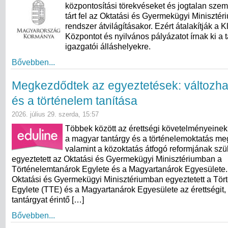
központosítási törekvéseket és jogtalan szem
tárt fel az Oktatási és Gyermekügyi Minisztér
rendszer átvilágításakor. Ezért átalakítják a 
Központot és nyilvános pályázatot írnak ki a t
igazgatói álláshelyekre.
Bővebben...
Megkezdődtek az egyeztetések: változha
és a történelem tanítása
2026. július 29. szerda, 15:57
Többek között az érettségi követelményeinek
a magyar tantárgy és a történelemoktatás meg
valamint a közoktatás átfogó reformjának sz
egyeztetett az Oktatási és Gyermekügyi Minisztériumban a
Történelemtanárok Egylete és a Magyartanárok Egyesülete. 
Oktatási és Gyermekügyi Minisztériumban egyeztetett a Tö
Egylete (TTE) és a Magyartanárok Egyesülete az érettségit,
tantárgyat érintő […]
Bővebben...