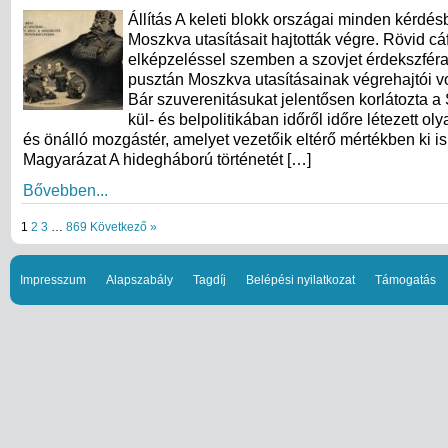
Állítás A keleti blokk országai minden kérdés
Moszkva utasításait hajtották végre. Rövid cá
elképzeléssel szemben a szovjet érdekszfér
pusztán Moszkva utasításainak végrehajtói vo
Bár szuverenitásukat jelentősen korlátozta a 
kül- és belpolitikában időről időre létezett ol
és önálló mozgástér, amelyet vezetőik eltérő mértékben ki is
Magyarázat A hidegháború történetét […]
Bővebben...
1
2
3
…
869
Következő »
Impresszum
Alapszabály
Tagdíj
Belépési nyilatkozat
Támogatás