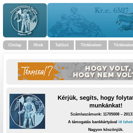
Címlap
Hírek
Tallózó
Történelem
Történele
Kérjük, segíts, hogy folyt
munkánkat!
Számlaszámunk: 11705008 – 2013
A támogatás bankkártyával
itt lehe
Nagyon köszönjük.