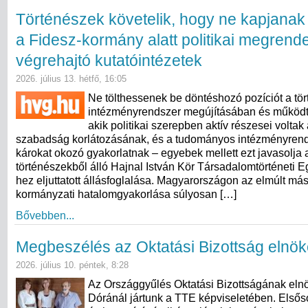
Történészek követelik, hogy ne kapjanak
a Fidesz-kormány alatt politikai megrend
végrehajtó kutatóintézetek
2026. július 13. hétfő, 16:05
Ne tölthessenek be döntéshozó pozíciót a tö
intézményrendszer megújításában és működt
akik politikai szerepben aktív részesei volta
szabadság korlátozásának, és a tudományos intézményren
károkat okozó gyakorlatnak – egyebek mellett ezt javasolja
történészekből álló Hajnal István Kör Társadalomtörténeti 
hez eljuttatott állásfoglalása. Magyarországon az elmúlt más
kormányzati hatalomgyakorlása súlyosan […]
Bővebben...
Megbeszélés az Oktatási Bizottság elnök
2026. július 10. péntek, 8:28
Az Országgyűlés Oktatási Bizottságának eln
Dóránál jártunk a TTE képviseletében. Elsős