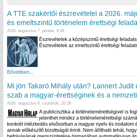
A TTE szakértői észrevételei a 2026. máj
és emeltszintű történelem érettségi felad
2026. augusztus 7. péntek, 8:48
Észrevételek a középszintű érettségi feladat
Észrevételek az emeltszintű érettségi feladat
Bővebben...
Mi jön Takaró Mihály után? Lannert Judit ú
szab a magyar-érettséginek és a nemzeti
2026. augusztus 6. csütörtök, 20:29
A publicisztika a történelemérettségivel is fogl
jelenthet mindez a történelemérettségi számá
konkrét intézkedés elsősorban a magyar nyelv és irodalom ér
annak előkészítő bizottságát érinti. Nem állítható tehát, hog
befolyásának megszüntetése önmagában automatikusan átal