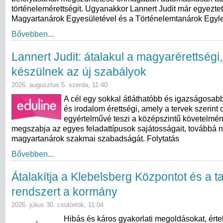
történelemérettségit. Ugyanakkor Lannert Judit már egyeztet
Magyartanárok Egyesületével és a Történelemtanárok Egylet
Bővebben...
Lannert Judit: átalakul a magyarérettségi
készülnek az új szabályok
2026. augusztus 5. szerda, 11:40
A cél egy sokkal átláthatóbb és igazságosab
és irodalom érettségi, amely a tervek szerint 
egyértelművé teszi a középszintű követelmé
megszabja az egyes feladattípusok sajátosságait, továbbá n
magyartanárok szakmai szabadságát. Folytatás
Bővebben...
Átalakítja a Klebelsberg Központot és a ta
rendszert a kormány
2026. július 30. csütörtök, 11:04
Hibás és káros gyakorlati megoldásokat, érte