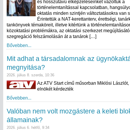
és hosszútávú elképzeléseinket vázoltuk a
történelemtanítással kapcsolatban, hangsúly
oktatás minden szintjén változtatásokra van 
Érintettük a NAT-kerettanterv, érettségi, taná
tankönyvek témaköreit, illetve kitértünk a történelemtanításo
közoktatási problémákra, az oktatási szerkezet megújításától
szegregáció felszámolásán át a tanárok […]
Bővebben...
Mit adhat a társadalomnak az ügynökakt
megnyitása?
2026. július 8. szerda, 10:36
Az ATV Start című műsorban Miklósi Lászlót,
elnökét kérdezték
Bővebben...
Valóban nem volt mozgástere a keleti blo
államainak?
2026. július 6. hétfő, 9:34