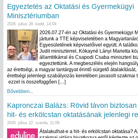
Egyeztetés az Oktatási és Gyermekügyi
Minisztériumban
2026. július 28. kedd, 14:04
2026.07.27-én az Oktatási és Gyermekügyi M
jártunk a TTE képviseletében a Magyartanár
Egyesületének képviselőivel együtt. A találk
Judit miniszterrel, Kókayné Lányi Marietta kö
államtitkárral és Csapodi Csaba miniszteri bi
egyeztettünk. A megbeszélés elején hangsúly
az érettségi, a magyar tantárgyat érintő sürgető átalakítását,
érettségi jelenlegi szabályozás keretében javasolt szakmai 
ezzel is összefüggően […]
Bővebben...
Kapronczai Balázs: Rövid távon biztosan
hit- és erkölcstan oktatásának jelenlegi 
2026. július 22. szerda, 11:09
Átalakulhat-e a hit- és erkölcstan oktatása? 
szakmai vitáira hivatkozva erről kérdezte az o