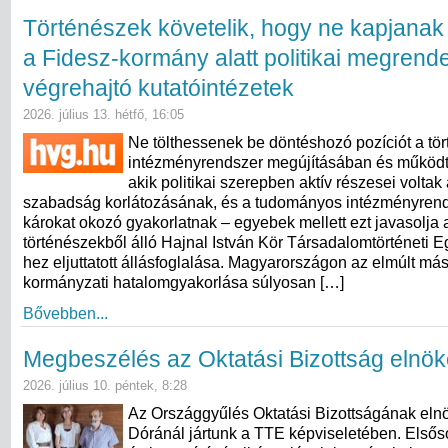
Történészek követelik, hogy ne kapjanak
a Fidesz-kormány alatt politikai megrend
végrehajtó kutatóintézetek
2026. július 13. hétfő, 16:05
Ne tölthessenek be döntéshozó pozíciót a tö
intézményrendszer megújításában és működt
akik politikai szerepben aktív részesei volta
szabadság korlátozásának, és a tudományos intézményren
károkat okozó gyakorlatnak – egyebek mellett ezt javasolja
történészekből álló Hajnal István Kör Társadalomtörténeti 
hez eljuttatott állásfoglalása. Magyarországon az elmúlt más
kormányzati hatalomgyakorlása súlyosan […]
Bővebben...
Megbeszélés az Oktatási Bizottság elnök
2026. július 10. péntek, 8:28
Az Országgyűlés Oktatási Bizottságának eln
Dóránál jártunk a TTE képviseletében. Elsős