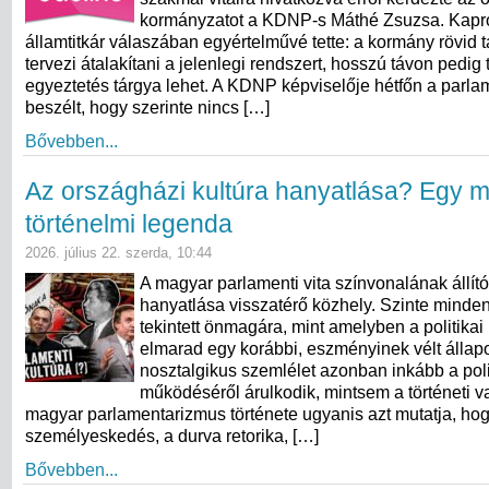
kormányzatot a KDNP-s Máthé Zsuzsa. Kapr
államtitkár válaszában egyértelművé tette: a kormány rövid
tervezi átalakítani a jelenlegi rendszert, hosszú távon pedig
egyeztetés tárgya lehet. A KDNP képviselője hétfőn a parla
beszélt, hogy szerinte nincs […]
Bővebben...
Az országházi kultúra hanyatlása? Egy 
történelmi legenda
2026. július 22. szerda, 10:44
A magyar parlamenti vita színvonalának állít
hanyatlása visszatérő közhely. Szinte minde
tekintett önmagára, mint amelyben a politikai
elmarad egy korábbi, eszményinek vélt állapo
nosztalgikus szemlélet azonban inkább a poli
működéséről árulkodik, mintsem a történeti va
magyar parlamentarizmus története ugyanis azt mutatja, ho
személyeskedés, a durva retorika, […]
Bővebben...