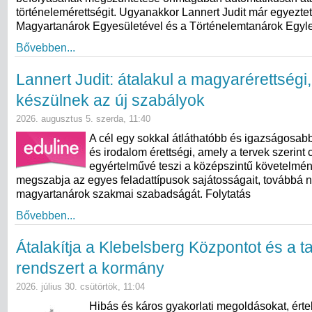
történelemérettségit. Ugyanakkor Lannert Judit már egyeztet
Magyartanárok Egyesületével és a Történelemtanárok Egylet
Bővebben...
Lannert Judit: átalakul a magyarérettségi
készülnek az új szabályok
2026. augusztus 5. szerda, 11:40
A cél egy sokkal átláthatóbb és igazságosab
és irodalom érettségi, amely a tervek szerint 
egyértelművé teszi a középszintű követelmé
megszabja az egyes feladattípusok sajátosságait, továbbá n
magyartanárok szakmai szabadságát. Folytatás
Bővebben...
Átalakítja a Klebelsberg Központot és a ta
rendszert a kormány
2026. július 30. csütörtök, 11:04
Hibás és káros gyakorlati megoldásokat, érte