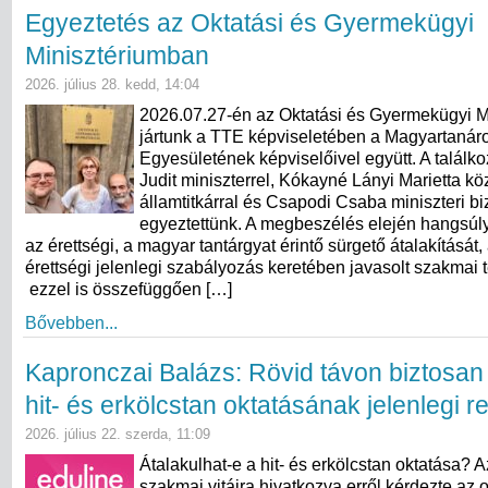
Egyeztetés az Oktatási és Gyermekügyi
Minisztériumban
2026. július 28. kedd, 14:04
2026.07.27-én az Oktatási és Gyermekügyi M
jártunk a TTE képviseletében a Magyartanár
Egyesületének képviselőivel együtt. A találk
Judit miniszterrel, Kókayné Lányi Marietta kö
államtitkárral és Csapodi Csaba miniszteri bi
egyeztettünk. A megbeszélés elején hangsúly
az érettségi, a magyar tantárgyat érintő sürgető átalakítását,
érettségi jelenlegi szabályozás keretében javasolt szakmai 
ezzel is összefüggően […]
Bővebben...
Kapronczai Balázs: Rövid távon biztosan
hit- és erkölcstan oktatásának jelenlegi 
2026. július 22. szerda, 11:09
Átalakulhat-e a hit- és erkölcstan oktatása? 
szakmai vitáira hivatkozva erről kérdezte az o