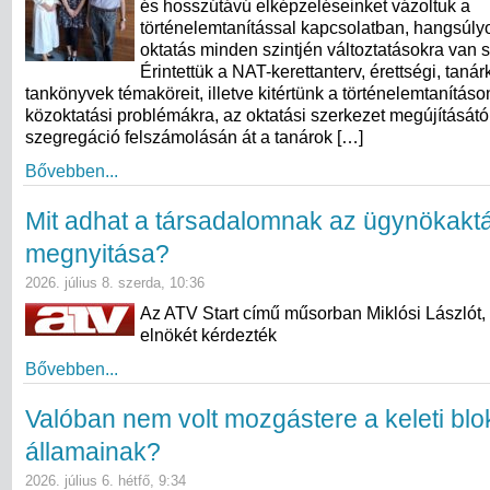
és hosszútávú elképzeléseinket vázoltuk a
történelemtanítással kapcsolatban, hangsúly
oktatás minden szintjén változtatásokra van 
Érintettük a NAT-kerettanterv, érettségi, taná
tankönyvek témaköreit, illetve kitértünk a történelemtanításo
közoktatási problémákra, az oktatási szerkezet megújításától
szegregáció felszámolásán át a tanárok […]
Bővebben...
Mit adhat a társadalomnak az ügynökakt
megnyitása?
2026. július 8. szerda, 10:36
Az ATV Start című műsorban Miklósi Lászlót,
elnökét kérdezték
Bővebben...
Valóban nem volt mozgástere a keleti blo
államainak?
2026. július 6. hétfő, 9:34