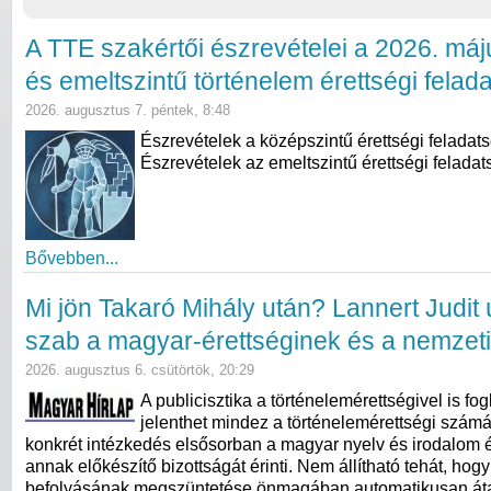
A TTE szakértői észrevételei a 2026. máj
és emeltszintű történelem érettségi felad
2026. augusztus 7. péntek, 8:48
Észrevételek a középszintű érettségi feladat
Észrevételek az emeltszintű érettségi feladat
Bővebben...
Mi jön Takaró Mihály után? Lannert Judit ú
szab a magyar-érettséginek és a nemzeti
2026. augusztus 6. csütörtök, 20:29
A publicisztika a történelemérettségivel is fogl
jelenthet mindez a történelemérettségi számá
konkrét intézkedés elsősorban a magyar nyelv és irodalom ér
annak előkészítő bizottságát érinti. Nem állítható tehát, hog
befolyásának megszüntetése önmagában automatikusan átal