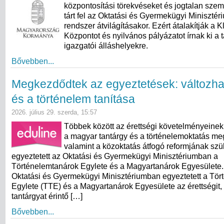
központosítási törekvéseket és jogtalan szem
tárt fel az Oktatási és Gyermekügyi Minisztér
rendszer átvilágításakor. Ezért átalakítják a 
Központot és nyilvános pályázatot írnak ki a t
igazgatói álláshelyekre.
Bővebben...
Megkezdődtek az egyeztetések: változha
és a történelem tanítása
2026. július 29. szerda, 15:57
Többek között az érettségi követelményeinek
a magyar tantárgy és a történelemoktatás meg
valamint a közoktatás átfogó reformjának sz
egyeztetett az Oktatási és Gyermekügyi Minisztériumban a
Történelemtanárok Egylete és a Magyartanárok Egyesülete. 
Oktatási és Gyermekügyi Minisztériumban egyeztetett a Tö
Egylete (TTE) és a Magyartanárok Egyesülete az érettségit,
tantárgyat érintő […]
Bővebben...