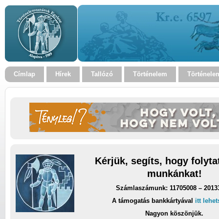
Címlap
Hírek
Tallózó
Történelem
Történele
Kérjük, segíts, hogy folyt
munkánkat!
Számlaszámunk: 11705008 – 2013
A támogatás bankkártyával
itt lehe
Nagyon köszönjük.