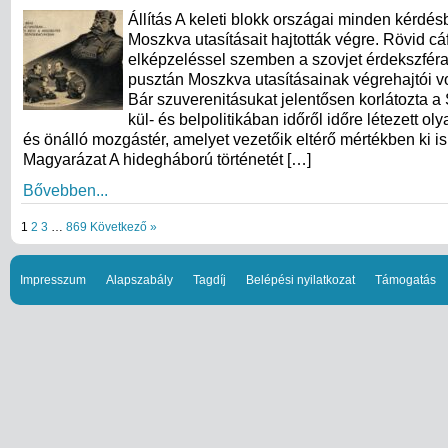
Állítás A keleti blokk országai minden kérdés
Moszkva utasításait hajtották végre. Rövid cá
elképzeléssel szemben a szovjet érdekszfér
pusztán Moszkva utasításainak végrehajtói vo
Bár szuverenitásukat jelentősen korlátozta a 
kül- és belpolitikában időről időre létezett ol
és önálló mozgástér, amelyet vezetőik eltérő mértékben ki is
Magyarázat A hidegháború történetét […]
Bővebben...
1
2
3
…
869
Következő »
Impresszum
Alapszabály
Tagdíj
Belépési nyilatkozat
Támogatás