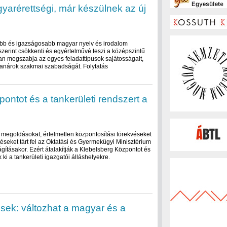
gyarérettségi, már készülnek az új
tóbb és igazságosabb magyar nyelv és irodalom
 szerint csökkenti és egyértelművé teszi a középszintű
n megszabja az egyes feladattípusok sajátosságait,
tanárok szakmai szabadságát. Folytatás
pontot és a tankerületi rendszert a
i megoldásokat, értelmetlen központosítási törekvéseket
éseket tárt fel az Oktatási és Gyermekügyi Minisztérium
ágításakor. Ezért átalakítják a Klebelsberg Központot és
 ki a tankerületi igazgatói álláshelyekre.
ek: változhat a magyar és a