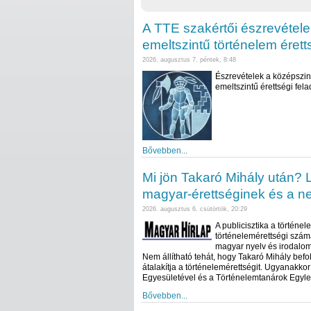
A TTE szakértői észrevétele
emeltszintű történelem érett
2026. augusztus 7. péntek, 8:48
Észrevételek a középszint
emeltszintű érettségi fel
Bővebben...
Mi jön Takaró Mihály után? L
magyar-érettséginek és a ne
2026. augusztus 6. csütörtök, 20:29
A publicisztika a történel
történelemérettségi szám
magyar nyelv és irodalom 
Nem állítható tehát, hogy Takaró Mihály b
átalakítja a történelemérettségit. Ugyanakko
Egyesületével és a Történelemtanárok Egyleté
Bővebben...