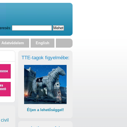
eresés:
Adatvédelem
English
TTE-tagok figyelmébe:
Éljen a lehetőséggel!
civil