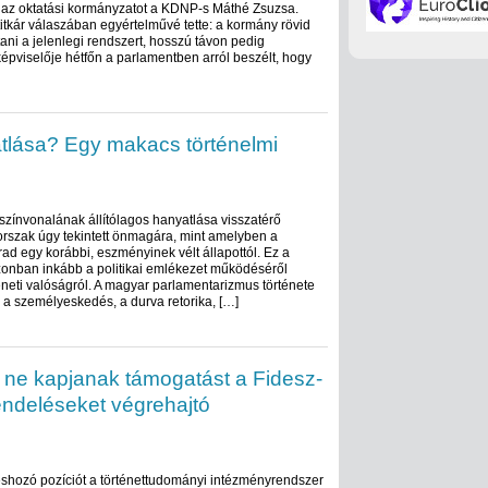
e az oktatási kormányzatot a KDNP-s Máthé Zsuzsa.
itkár válaszában egyértelművé tette: a kormány rövid
tani a jelenlegi rendszert, hosszú távon pedig
épviselője hétfőn a parlamentben arról beszélt, hogy
atlása? Egy makacs történelmi
színvonalának állítólagos hanyatlása visszatérő
orszak úgy tekintett önmagára, mint amelyben a
arad egy korábbi, eszményinek vélt állapottól. Ez a
zonban inkább a politikai emlékezet működéséről
éneti valóságról. A magyar parlamentarizmus története
 a személyeskedés, a durva retorika, […]
 ne kapjanak támogatást a Fidesz-
rendeléseket végrehajtó
shozó pozíciót a történettudományi intézményrendszer