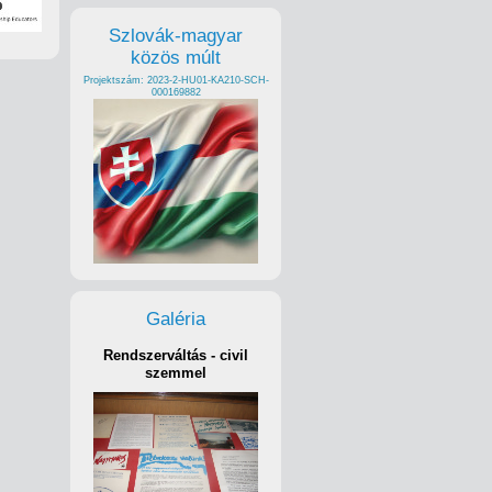
Szlovák-magyar
közös múlt
Projektszám: 2023-2-HU01-KA210-SCH-
000169882
Galéria
Rendszerváltás - civil
szemmel