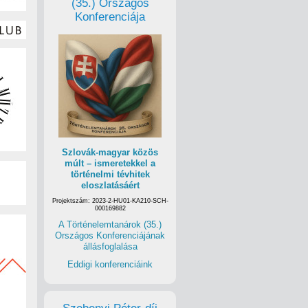
(35.) Országos
Konferenciája
Szlovák-magyar közös
múlt – ismeretekkel a
történelmi tévhitek
eloszlatásáért
Projektszám: 2023-2-HU01-KA210-SCH-
000169882
A Történelemtanárok (35.)
Országos Konferenciájának
állásfoglalása
Eddigi konferenciáink