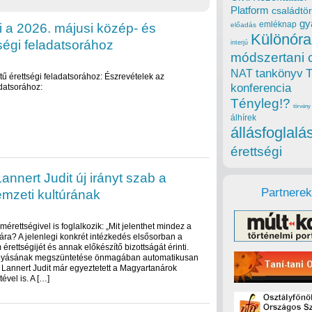
Platform
családtör
gy
emléknap
i a 2026. májusi közép- és
előadás
Különóra
ségi feladatsorához
interjú
módszertani 
tankönyv
NAT
ű érettségi feladatsorához: Észrevételek az
konferencia
adatsorához:
Tényleg!?
törvény
álhírek
állásfoglalá
érettségi
annert Judit új irányt szab a
Partnerek
mzeti kultúrának
emérettségivel is foglalkozik: „Mit jelenthet mindez a
ára? A jelenlegi konkrét intézkedés elsősorban a
érettségijét és annak előkészítő bizottságát érinti.
efolyásának megszüntetése önmagában automatikusan
r Lannert Judit már egyeztetett a Magyartanárok
vel is. A […]