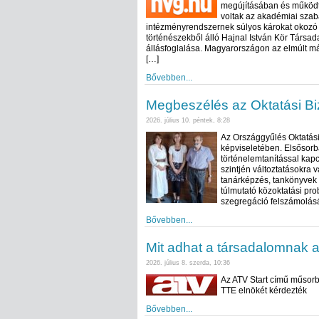
megújításában és működte
voltak az akadémiai sza
intézményrendszernek súlyos károkat okozó g
történészekből álló Hajnal István Kör Társad
állásfoglalása. Magyarországon az elmúlt m
[…]
Bővebben...
Megbeszélés az Oktatási Bi
2026. július 10. péntek, 8:28
Az Országgyűlés Oktatási
képviseletében. Elsősorb
történelemtanítással kap
szintjén változtatásokra v
tanárképzés, tankönyvek t
túlmutató közoktatási pro
szegregáció felszámolásá
Bővebben...
Mit adhat a társadalomnak 
2026. július 8. szerda, 10:36
Az ATV Start című műsorb
TTE elnökét kérdezték
Bővebben...