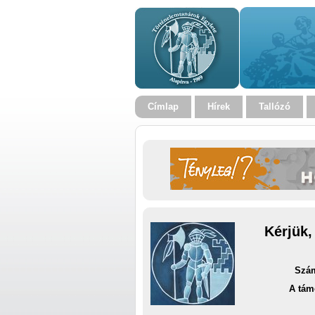
Címlap
Hírek
Tallózó
Kérjük,
Szám
A tám