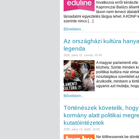
hivatkozva erről kérdezt
Kapronczai Balázs államt
távon nem tervezi átalakí
társadalmi egyeztetés tárgya lehet. A KDNP k
szerinte nincs […]
Bővebben...
Az országházi kultúra hany
legenda
2026. július 22. szerda, 10:44
A magyar parlamenti vita 
közhely. Szinte minden k
politikai kultúra már elm
nosztalgikus szemlélet a
árulkodik, mintsem a tört
ugyanis azt mutatja, hogy
Bővebben...
Történészek követelik, hogy
kormány alatt politikai meg
kutatóintézetek
2026. július 13. hétfő, 16:05
Ne tölthessenek be dönté