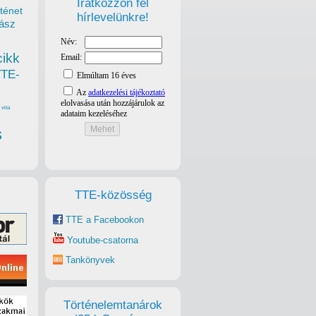
Iratkozzon fel
ténet
hírlevelünkre!
ász
cikk
TTE-
vita
s
TTE-közösség
TTE a Facebookon
Youtube-csatorna
Tankönyvek
Történelemtanárok