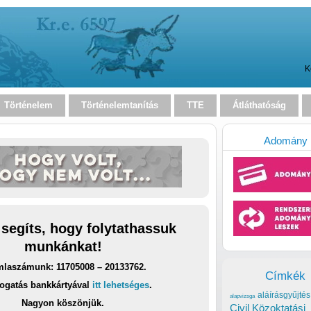
K
Történelem
Történelemtanítás
TTE
Átláthatóság
Adomány
 segíts, hogy folytathassuk
munkánkat!
laszámunk: 11705008 – 20133762.
Címkék
ogatás bankkártyával
itt lehetséges
.
aláírásgyűjtés
alapvizsga
Nagyon köszönjük.
Civil Közoktatási