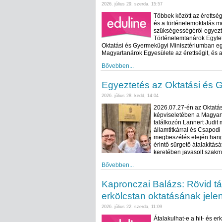
2026. július 29. szerda, 15:57
Többek között az érettsé
és a történelemoktatás me
szükségességéről egyezte
Történelemtanárok Egylet
Oktatási és Gyermekügyi Minisztériumban eg
Magyartanárok Egyesülete az érettségit, és a
Bővebben...
Egyeztetés az Oktatási és 
2026. július 28. kedd, 14:04
2026.07.27-én az Oktatás
képviseletében a Magyart
találkozón Lannert Judit 
államtitkárral és Csapodi
megbeszélés elején hangs
érintő sürgető átalakításá
keretében javasolt szakm
Bővebben...
Kapronczai Balázs: Rövid tá
erkölcstan oktatásának jele
2026. július 22. szerda, 11:09
Átalakulhat-e a hit- és er