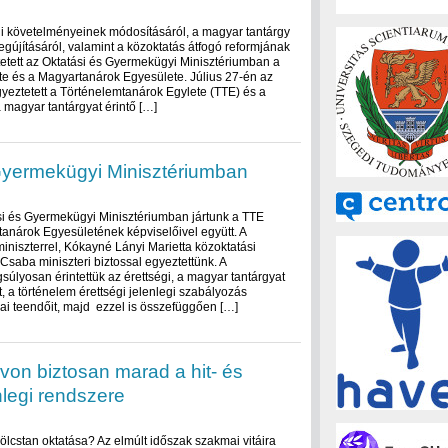
gi követelményeinek módosításáról, a magyar tantárgy
gújításáról, valamint a közoktatás átfogó reformjának
tett az Oktatási és Gyermekügyi Minisztériumban a
e és a Magyartanárok Egyesülete. Július 27-én az
yeztetett a Történelemtanárok Egylete (TTE) és a
 magyar tantárgyat érintő […]
Gyermekügyi Minisztériumban
i és Gyermekügyi Minisztériumban jártunk a TTE
anárok Egyesületének képviselőivel együtt. A
miniszterrel, Kókayné Lányi Marietta közoktatási
 Csaba miniszteri biztossal egyeztettünk. A
úlyosan érintettük az érettségi, a magyar tantárgyat
t, a történelem érettségi jelenlegi szabályozás
ai teendőit, majd ezzel is összefüggően […]
von biztosan marad a hit- és
nlegi rendszere
kölcstan oktatása? Az elmúlt időszak szakmai vitáira