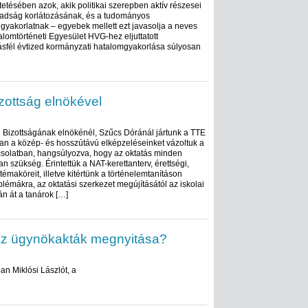
tésében azok, akik politikai szerepben aktív részesei
badság korlátozásának, és a tudományos
yakorlatnak – egyebek mellett ezt javasolja a neves
alomtörténeti Egyesület HVG-hez eljuttatott
ásfél évtized kormányzati hatalomgyakorlása súlyosan
zottság elnökével
 Bizottságának elnökénél, Szűcs Dóránál jártunk a TTE
an a közép- és hosszútávú elképzeléseinket vázoltuk a
csolatban, hangsúlyozva, hogy az oktatás minden
an szükség. Érintettük a NAT-kerettanterv, érettségi,
émaköreit, illetve kitértünk a történelemtanításon
blémákra, az oktatási szerkezet megújításától az iskolai
n át a tanárok […]
az ügynökakták megnyitása?
an Miklósi Lászlót, a