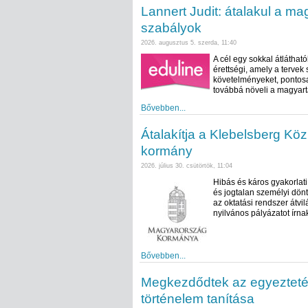
Lannert Judit: átalakul a ma
szabályok
2026. augusztus 5. szerda, 11:40
A cél egy sokkal átlátha
érettségi, amely a tervek
követelményeket, pontosa
továbbá növeli a magyar
Bővebben...
Átalakítja a Klebelsberg Köz
kormány
2026. július 30. csütörtök, 11:04
Hibás és káros gyakorlat
és jogtalan személyi dönt
az oktatási rendszer átvil
nyilvános pályázatot írnak
Bővebben...
Megkezdődtek az egyeztetés
történelem tanítása