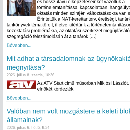
és hosszútávú elképzeléseinket vázoltuk a
történelemtanítással kapcsolatban, hangsúly
oktatás minden szintjén változtatásokra van 
Érintettük a NAT-kerettanterv, érettségi, taná
tankönyvek témaköreit, illetve kitértünk a történelemtanításo
közoktatási problémákra, az oktatási szerkezet megújításától
szegregáció felszámolásán át a tanárok […]
Bővebben...
Mit adhat a társadalomnak az ügynökakt
megnyitása?
2026. július 8. szerda, 10:36
Az ATV Start című műsorban Miklósi Lászlót,
elnökét kérdezték
Bővebben...
Valóban nem volt mozgástere a keleti blo
államainak?
2026. július 6. hétfő, 9:34