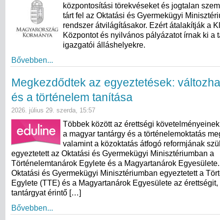
központosítási törekvéseket és jogtalan szem
tárt fel az Oktatási és Gyermekügyi Minisztér
rendszer átvilágításakor. Ezért átalakítják a 
Központot és nyilvános pályázatot írnak ki a t
igazgatói álláshelyekre.
Bővebben...
Megkezdődtek az egyeztetések: változha
és a történelem tanítása
2026. július 29. szerda, 15:57
Többek között az érettségi követelményeinek
a magyar tantárgy és a történelemoktatás meg
valamint a közoktatás átfogó reformjának sz
egyeztetett az Oktatási és Gyermekügyi Minisztériumban a
Történelemtanárok Egylete és a Magyartanárok Egyesülete. 
Oktatási és Gyermekügyi Minisztériumban egyeztetett a Tö
Egylete (TTE) és a Magyartanárok Egyesülete az érettségit,
tantárgyat érintő […]
Bővebben...