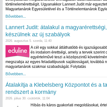
történelemérettségit. Ugyanakkor Lannert Judit már egyeztet
Magyartanárok Egyesületével és a Történelemtanárok Egylet
Bővebben...
Lannert Judit: átalakul a magyarérettségi
készülnek az új szabályok
2026. augusztus 5. szerda, 11:40
A cél egy sokkal átláthatóbb és igazságosab
és irodalom érettségi, amely a tervek szerint 
egyértelművé teszi a középszintű követelmé
megszabja az egyes feladattípusok sajátosságait, továbbá n
magyartanárok szakmai szabadságát. Folytatás
Bővebben...
Átalakítja a Klebelsberg Központot és a ta
rendszert a kormány
2026. július 30. csütörtök, 11:04
Hibás és káros gyakorlati megoldásokat, érte