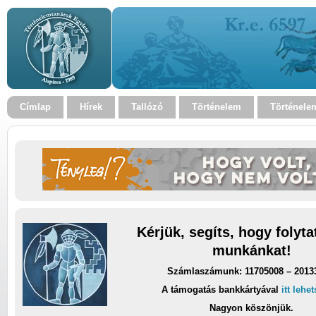
Címlap
Hírek
Tallózó
Történelem
Történele
Kérjük, segíts, hogy folyt
munkánkat!
Számlaszámunk: 11705008 – 2013
A támogatás bankkártyával
itt lehe
Nagyon köszönjük.