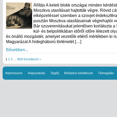
Állítás A keleti blokk országai minden kérdés
Moszkva utasításait hajtották végre. Rövid cá
elképzeléssel szemben a szovjet érdekszfér
pusztán Moszkva utasításainak végrehajtói vo
Bár szuverenitásukat jelentősen korlátozta a 
kül- és belpolitikában időről időre létezett ol
és önálló mozgástér, amelyet vezetőik eltérő mértékben ki is
Magyarázat A hidegháború történetét […]
Bővebben...
1
2
3
…
869
Következő »
Impresszum
Alapszabály
Tagdíj
Belépési nyilatkozat
Támogatás