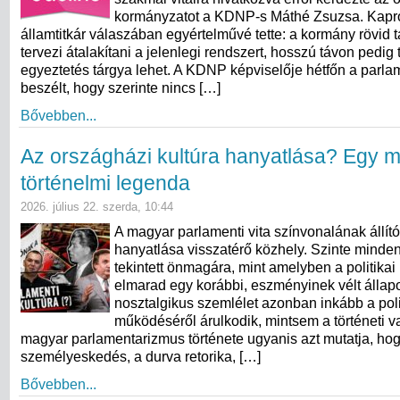
kormányzatot a KDNP-s Máthé Zsuzsa. Kapr
államtitkár válaszában egyértelművé tette: a kormány rövid
tervezi átalakítani a jelenlegi rendszert, hosszú távon pedig
egyeztetés tárgya lehet. A KDNP képviselője hétfőn a parla
beszélt, hogy szerinte nincs […]
Bővebben...
Az országházi kultúra hanyatlása? Egy 
történelmi legenda
2026. július 22. szerda, 10:44
A magyar parlamenti vita színvonalának állít
hanyatlása visszatérő közhely. Szinte minde
tekintett önmagára, mint amelyben a politikai
elmarad egy korábbi, eszményinek vélt állapo
nosztalgikus szemlélet azonban inkább a poli
működéséről árulkodik, mintsem a történeti va
magyar parlamentarizmus története ugyanis azt mutatja, ho
személyeskedés, a durva retorika, […]
Bővebben...