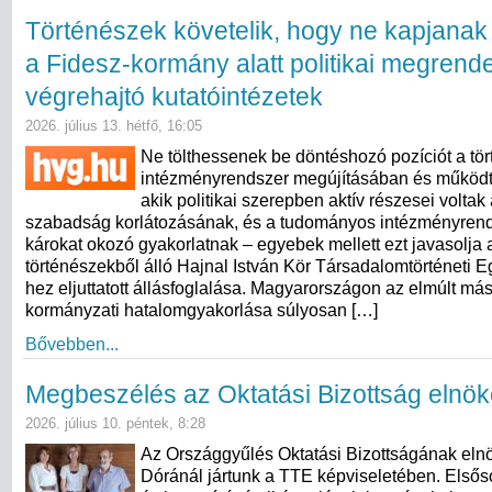
Történészek követelik, hogy ne kapjanak
a Fidesz-kormány alatt politikai megrend
végrehajtó kutatóintézetek
2026. július 13. hétfő, 16:05
Ne tölthessenek be döntéshozó pozíciót a tö
intézményrendszer megújításában és működt
akik politikai szerepben aktív részesei volta
szabadság korlátozásának, és a tudományos intézményren
károkat okozó gyakorlatnak – egyebek mellett ezt javasolja
történészekből álló Hajnal István Kör Társadalomtörténeti 
hez eljuttatott állásfoglalása. Magyarországon az elmúlt más
kormányzati hatalomgyakorlása súlyosan […]
Bővebben...
Megbeszélés az Oktatási Bizottság elnök
2026. július 10. péntek, 8:28
Az Országgyűlés Oktatási Bizottságának eln
Dóránál jártunk a TTE képviseletében. Elsős