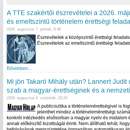
A TTE szakértői észrevételei a 2026. máj
és emeltszintű történelem érettségi felad
2026. augusztus 7. péntek, 8:48
Észrevételek a középszintű érettségi feladat
Észrevételek az emeltszintű érettségi feladat
Bővebben...
Mi jön Takaró Mihály után? Lannert Judit ú
szab a magyar-érettséginek és a nemzeti
2026. augusztus 6. csütörtök, 20:29
A publicisztika a történelemérettségivel is fogl
jelenthet mindez a történelemérettségi számá
konkrét intézkedés elsősorban a magyar nyelv és irodalom ér
annak előkészítő bizottságát érinti. Nem állítható tehát, hog
befolyásának megszüntetése önmagában automatikusan átal