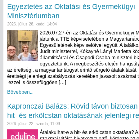
Egyeztetés az Oktatási és Gyermekügyi
Minisztériumban
2026. július 28. kedd, 14:04
2026.07.27-én az Oktatási és Gyermekügyi M
jártunk a TTE képviseletében a Magyartanár
Egyesületének képviselőivel együtt. A találk
Judit miniszterrel, Kókayné Lányi Marietta kö
államtitkárral és Csapodi Csaba miniszteri bi
egyeztettünk. A megbeszélés elején hangsúly
az érettségi, a magyar tantárgyat érintő sürgető átalakítását,
érettségi jelenlegi szabályozás keretében javasolt szakmai 
ezzel is összefüggően […]
Bővebben...
Kapronczai Balázs: Rövid távon biztosan
hit- és erkölcstan oktatásának jelenlegi 
2026. július 22. szerda, 11:09
Átalakulhat-e a hit- és erkölcstan oktatása? 
szakmai vitáira hivatkozva erről kérdezte az o