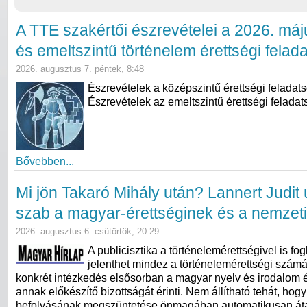
A TTE szakértői észrevételei a 2026. máj
és emeltszintű történelem érettségi felad
2026. augusztus 7. péntek, 8:48
Észrevételek a középszintű érettségi feladat
Észrevételek az emeltszintű érettségi feladat
Bővebben...
Mi jön Takaró Mihály után? Lannert Judit ú
szab a magyar-érettséginek és a nemzeti
2026. augusztus 6. csütörtök, 20:29
A publicisztika a történelemérettségivel is fogl
jelenthet mindez a történelemérettségi számá
konkrét intézkedés elsősorban a magyar nyelv és irodalom ér
annak előkészítő bizottságát érinti. Nem állítható tehát, hog
befolyásának megszüntetése önmagában automatikusan átal