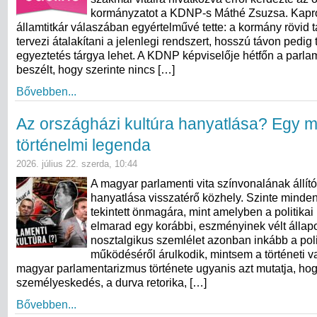
kormányzatot a KDNP-s Máthé Zsuzsa. Kapr
államtitkár válaszában egyértelművé tette: a kormány rövid
tervezi átalakítani a jelenlegi rendszert, hosszú távon pedig
egyeztetés tárgya lehet. A KDNP képviselője hétfőn a parla
beszélt, hogy szerinte nincs […]
Bővebben...
Az országházi kultúra hanyatlása? Egy 
történelmi legenda
2026. július 22. szerda, 10:44
A magyar parlamenti vita színvonalának állít
hanyatlása visszatérő közhely. Szinte minde
tekintett önmagára, mint amelyben a politikai
elmarad egy korábbi, eszményinek vélt állapo
nosztalgikus szemlélet azonban inkább a poli
működéséről árulkodik, mintsem a történeti va
magyar parlamentarizmus története ugyanis azt mutatja, ho
személyeskedés, a durva retorika, […]
Bővebben...