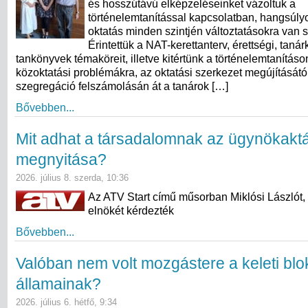
és hosszútávú elképzeléseinket vázoltuk a
történelemtanítással kapcsolatban, hangsúly
oktatás minden szintjén változtatásokra van 
Érintettük a NAT-kerettanterv, érettségi, taná
tankönyvek témaköreit, illetve kitértünk a történelemtanításo
közoktatási problémákra, az oktatási szerkezet megújításától
szegregáció felszámolásán át a tanárok […]
Bővebben...
Mit adhat a társadalomnak az ügynökakt
megnyitása?
2026. július 8. szerda, 10:36
Az ATV Start című műsorban Miklósi Lászlót,
elnökét kérdezték
Bővebben...
Valóban nem volt mozgástere a keleti blo
államainak?
2026. július 6. hétfő, 9:34