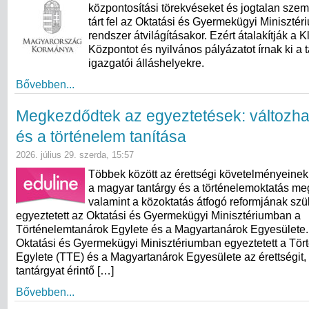
központosítási törekvéseket és jogtalan szem
tárt fel az Oktatási és Gyermekügyi Minisztér
rendszer átvilágításakor. Ezért átalakítják a 
Központot és nyilvános pályázatot írnak ki a t
igazgatói álláshelyekre.
Bővebben...
Megkezdődtek az egyeztetések: változha
és a történelem tanítása
2026. július 29. szerda, 15:57
Többek között az érettségi követelményeinek
a magyar tantárgy és a történelemoktatás meg
valamint a közoktatás átfogó reformjának sz
egyeztetett az Oktatási és Gyermekügyi Minisztériumban a
Történelemtanárok Egylete és a Magyartanárok Egyesülete. 
Oktatási és Gyermekügyi Minisztériumban egyeztetett a Tö
Egylete (TTE) és a Magyartanárok Egyesülete az érettségit,
tantárgyat érintő […]
Bővebben...