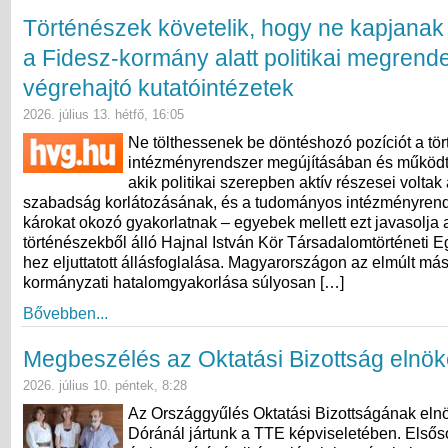
Történészek követelik, hogy ne kapjanak
a Fidesz-kormány alatt politikai megrend
végrehajtó kutatóintézetek
2026. július 13. hétfő, 16:05
Ne tölthessenek be döntéshozó pozíciót a tö
intézményrendszer megújításában és működt
akik politikai szerepben aktív részesei volta
szabadság korlátozásának, és a tudományos intézményren
károkat okozó gyakorlatnak – egyebek mellett ezt javasolja
történészekből álló Hajnal István Kör Társadalomtörténeti 
hez eljuttatott állásfoglalása. Magyarországon az elmúlt más
kormányzati hatalomgyakorlása súlyosan […]
Bővebben...
Megbeszélés az Oktatási Bizottság elnök
2026. július 10. péntek, 8:28
Az Országgyűlés Oktatási Bizottságának eln
Dóránál jártunk a TTE képviseletében. Elsős