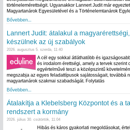
történelemérettségit. Ugyanakkor Lannert Judit már egyeztet
Magyartanárok Egyesületével és a Történelemtanárok Egylet
Bővebben...
Lannert Judit: átalakul a magyarérettségi
készülnek az új szabályok
2026. augusztus 5. szerda, 11:40
A cél egy sokkal átláthatóbb és igazságosab
és irodalom érettségi, amely a tervek szerint 
egyértelművé teszi a középszintű követelmé
megszabja az egyes feladattípusok sajátosságait, továbbá n
magyartanárok szakmai szabadságát. Folytatás
Bővebben...
Átalakítja a Klebelsberg Központot és a ta
rendszert a kormány
2026. július 30. csütörtök, 11:04
Hibás és káros gyakorlati megoldásokat, érte