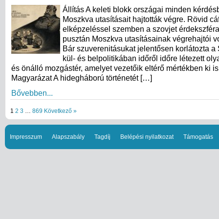
Állítás A keleti blokk országai minden kérdés
Moszkva utasításait hajtották végre. Rövid cá
elképzeléssel szemben a szovjet érdekszfér
pusztán Moszkva utasításainak végrehajtói vo
Bár szuverenitásukat jelentősen korlátozta a 
kül- és belpolitikában időről időre létezett ol
és önálló mozgástér, amelyet vezetőik eltérő mértékben ki is
Magyarázat A hidegháború történetét […]
Bővebben...
1
2
3
…
869
Következő »
Impresszum
Alapszabály
Tagdíj
Belépési nyilatkozat
Támogatás