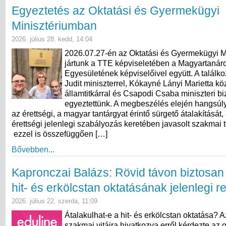
Egyeztetés az Oktatási és Gyermekügyi
Minisztériumban
2026. július 28. kedd, 14:04
2026.07.27-én az Oktatási és Gyermekügyi M
jártunk a TTE képviseletében a Magyartanár
Egyesületének képviselőivel együtt. A találk
Judit miniszterrel, Kókayné Lányi Marietta kö
államtitkárral és Csapodi Csaba miniszteri bi
egyeztettünk. A megbeszélés elején hangsúly
az érettségi, a magyar tantárgyat érintő sürgető átalakítását,
érettségi jelenlegi szabályozás keretében javasolt szakmai 
ezzel is összefüggően […]
Bővebben...
Kapronczai Balázs: Rövid távon biztosan
hit- és erkölcstan oktatásának jelenlegi 
2026. július 22. szerda, 11:09
Átalakulhat-e a hit- és erkölcstan oktatása? 
szakmai vitáira hivatkozva erről kérdezte az o