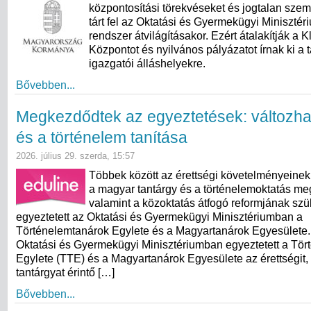
központosítási törekvéseket és jogtalan szem
tárt fel az Oktatási és Gyermekügyi Minisztér
rendszer átvilágításakor. Ezért átalakítják a 
Központot és nyilvános pályázatot írnak ki a t
igazgatói álláshelyekre.
Bővebben...
Megkezdődtek az egyeztetések: változha
és a történelem tanítása
2026. július 29. szerda, 15:57
Többek között az érettségi követelményeinek
a magyar tantárgy és a történelemoktatás meg
valamint a közoktatás átfogó reformjának sz
egyeztetett az Oktatási és Gyermekügyi Minisztériumban a
Történelemtanárok Egylete és a Magyartanárok Egyesülete. 
Oktatási és Gyermekügyi Minisztériumban egyeztetett a Tö
Egylete (TTE) és a Magyartanárok Egyesülete az érettségit,
tantárgyat érintő […]
Bővebben...