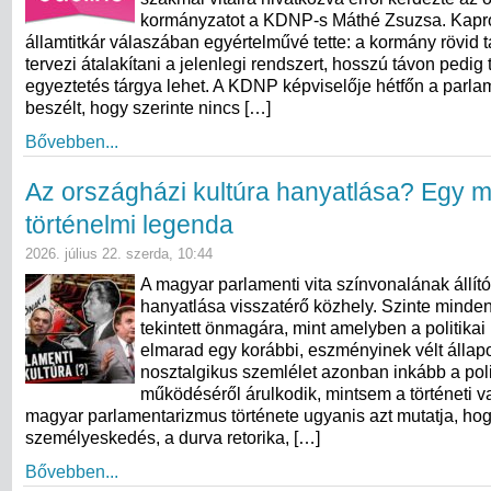
kormányzatot a KDNP-s Máthé Zsuzsa. Kapr
államtitkár válaszában egyértelművé tette: a kormány rövid
tervezi átalakítani a jelenlegi rendszert, hosszú távon pedig
egyeztetés tárgya lehet. A KDNP képviselője hétfőn a parla
beszélt, hogy szerinte nincs […]
Bővebben...
Az országházi kultúra hanyatlása? Egy 
történelmi legenda
2026. július 22. szerda, 10:44
A magyar parlamenti vita színvonalának állít
hanyatlása visszatérő közhely. Szinte minde
tekintett önmagára, mint amelyben a politikai
elmarad egy korábbi, eszményinek vélt állapo
nosztalgikus szemlélet azonban inkább a poli
működéséről árulkodik, mintsem a történeti va
magyar parlamentarizmus története ugyanis azt mutatja, ho
személyeskedés, a durva retorika, […]
Bővebben...