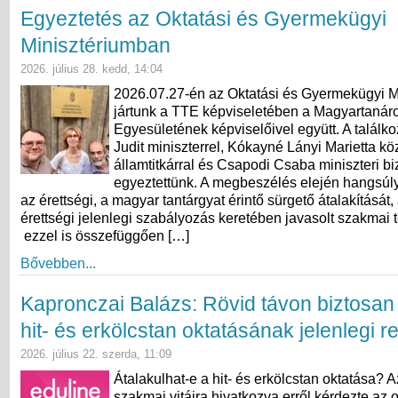
Egyeztetés az Oktatási és Gyermekügyi
Minisztériumban
2026. július 28. kedd, 14:04
2026.07.27-én az Oktatási és Gyermekügyi M
jártunk a TTE képviseletében a Magyartanár
Egyesületének képviselőivel együtt. A találk
Judit miniszterrel, Kókayné Lányi Marietta kö
államtitkárral és Csapodi Csaba miniszteri bi
egyeztettünk. A megbeszélés elején hangsúly
az érettségi, a magyar tantárgyat érintő sürgető átalakítását,
érettségi jelenlegi szabályozás keretében javasolt szakmai 
ezzel is összefüggően […]
Bővebben...
Kapronczai Balázs: Rövid távon biztosan
hit- és erkölcstan oktatásának jelenlegi 
2026. július 22. szerda, 11:09
Átalakulhat-e a hit- és erkölcstan oktatása? 
szakmai vitáira hivatkozva erről kérdezte az o