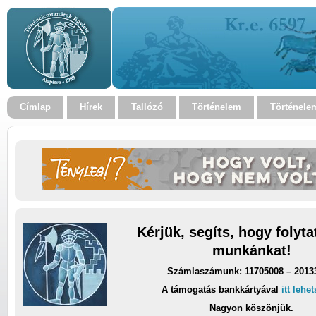
Címlap
Hírek
Tallózó
Történelem
Történele
Kérjük, segíts, hogy folyt
munkánkat!
Számlaszámunk: 11705008 – 2013
A támogatás bankkártyával
itt lehe
Nagyon köszönjük.