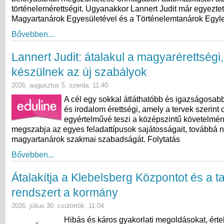
történelemérettségit. Ugyanakkor Lannert Judit már egyeztet
Magyartanárok Egyesületével és a Történelemtanárok Egylet
Bővebben...
Lannert Judit: átalakul a magyarérettségi
készülnek az új szabályok
2026. augusztus 5. szerda, 11:40
A cél egy sokkal átláthatóbb és igazságosab
és irodalom érettségi, amely a tervek szerint 
egyértelművé teszi a középszintű követelmé
megszabja az egyes feladattípusok sajátosságait, továbbá n
magyartanárok szakmai szabadságát. Folytatás
Bővebben...
Átalakítja a Klebelsberg Központot és a ta
rendszert a kormány
2026. július 30. csütörtök, 11:04
Hibás és káros gyakorlati megoldásokat, érte