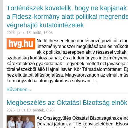
Történészek követelik, hogy ne kapjanak
a Fidesz-kormány alatt politikai megrend
végrehajtó kutatóintézetek
2026. július 13. hétfő, 16:05
Ne tölthessenek be döntéshozó pozíciót a tö
intézményrendszer megújításában és működt
akik politikai szerepben aktív részesei volta
szabadság korlátozásának, és a tudományos intézményren
károkat okozó gyakorlatnak – egyebek mellett ezt javasolja
történészekből álló Hajnal István Kör Társadalomtörténeti 
hez eljuttatott állásfoglalása. Magyarországon az elmúlt más
kormányzati hatalomgyakorlása súlyosan […]
Bővebben...
Megbeszélés az Oktatási Bizottság elnök
2026. július 10. péntek, 8:28
Az Országgyűlés Oktatási Bizottságának eln
Dóránál jártunk a TTE képviseletében. Elsős