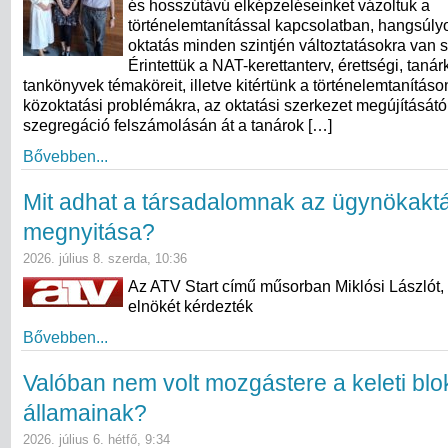
és hosszútávú elképzeléseinket vázoltuk a
történelemtanítással kapcsolatban, hangsúly
oktatás minden szintjén változtatásokra van 
Érintettük a NAT-kerettanterv, érettségi, taná
tankönyvek témaköreit, illetve kitértünk a történelemtanításo
közoktatási problémákra, az oktatási szerkezet megújításától
szegregáció felszámolásán át a tanárok […]
Bővebben...
Mit adhat a társadalomnak az ügynökakt
megnyitása?
2026. július 8. szerda, 10:36
Az ATV Start című műsorban Miklósi Lászlót,
elnökét kérdezték
Bővebben...
Valóban nem volt mozgástere a keleti blo
államainak?
2026. július 6. hétfő, 9:34