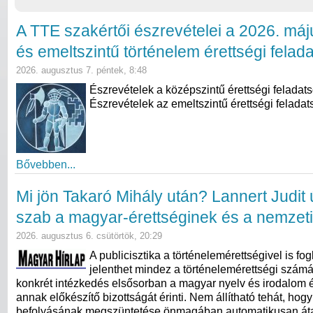
A TTE szakértői észrevételei a 2026. máj
és emeltszintű történelem érettségi felad
2026. augusztus 7. péntek, 8:48
Észrevételek a középszintű érettségi feladat
Észrevételek az emeltszintű érettségi feladat
Bővebben...
Mi jön Takaró Mihály után? Lannert Judit ú
szab a magyar-érettséginek és a nemzeti
2026. augusztus 6. csütörtök, 20:29
A publicisztika a történelemérettségivel is fogl
jelenthet mindez a történelemérettségi számá
konkrét intézkedés elsősorban a magyar nyelv és irodalom ér
annak előkészítő bizottságát érinti. Nem állítható tehát, hog
befolyásának megszüntetése önmagában automatikusan átal