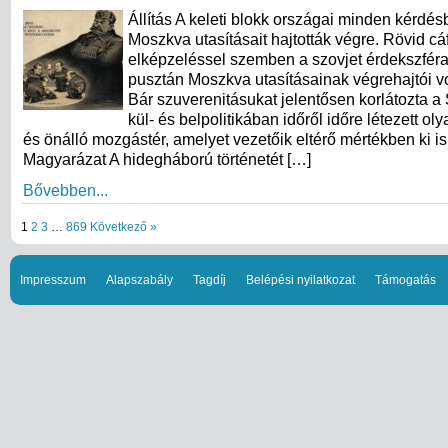
Állítás A keleti blokk országai minden kérdés
Moszkva utasításait hajtották végre. Rövid cá
elképzeléssel szemben a szovjet érdekszfér
pusztán Moszkva utasításainak végrehajtói vo
Bár szuverenitásukat jelentősen korlátozta a 
kül- és belpolitikában időről időre létezett ol
és önálló mozgástér, amelyet vezetőik eltérő mértékben ki is
Magyarázat A hidegháború történetét […]
Bővebben...
1
2
3
…
869
Következő »
Impresszum
Alapszabály
Tagdíj
Belépési nyilatkozat
Támogatás