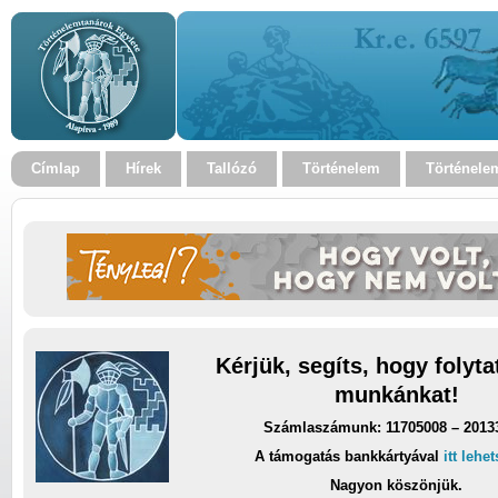
Címlap
Hírek
Tallózó
Történelem
Történele
Kérjük, segíts, hogy folyt
munkánkat!
Számlaszámunk: 11705008 – 2013
A támogatás bankkártyával
itt lehe
Nagyon köszönjük.