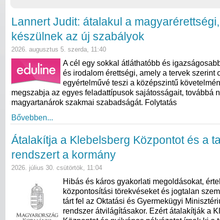
Lannert Judit: átalakul a magyarérettségi
készülnek az új szabályok
2026. augusztus 5. szerda, 11:40
A cél egy sokkal átláthatóbb és igazságosab
és irodalom érettségi, amely a tervek szerint 
egyértelművé teszi a középszintű követelmé
megszabja az egyes feladattípusok sajátosságait, továbbá n
magyartanárok szakmai szabadságát. Folytatás
Bővebben...
Átalakítja a Klebelsberg Központot és a ta
rendszert a kormány
2026. július 30. csütörtök, 11:04
Hibás és káros gyakorlati megoldásokat, érte
központosítási törekvéseket és jogtalan szem
tárt fel az Oktatási és Gyermekügyi Minisztér
rendszer átvilágításakor. Ezért átalakítják a 