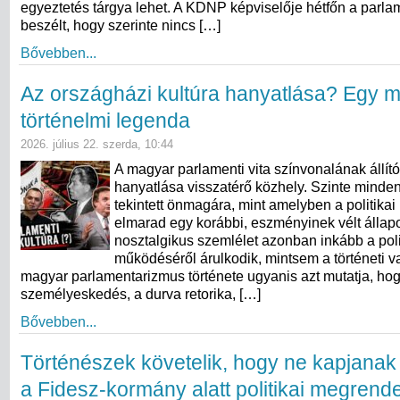
egyeztetés tárgya lehet. A KDNP képviselője hétfőn a parla
beszélt, hogy szerinte nincs […]
Bővebben...
Az országházi kultúra hanyatlása? Egy 
történelmi legenda
2026. július 22. szerda, 10:44
A magyar parlamenti vita színvonalának állít
hanyatlása visszatérő közhely. Szinte minde
tekintett önmagára, mint amelyben a politikai
elmarad egy korábbi, eszményinek vélt állapo
nosztalgikus szemlélet azonban inkább a poli
működéséről árulkodik, mintsem a történeti va
magyar parlamentarizmus története ugyanis azt mutatja, ho
személyeskedés, a durva retorika, […]
Bővebben...
Történészek követelik, hogy ne kapjanak
a Fidesz-kormány alatt politikai megrend