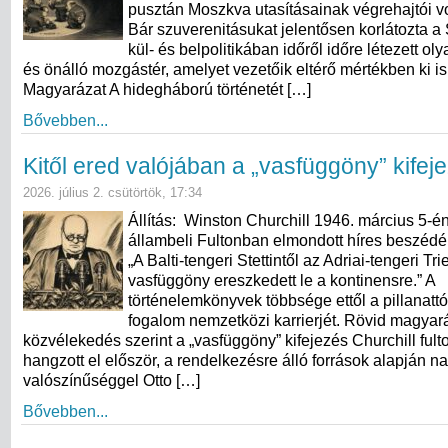
pusztán Moszkva utasításainak végrehajtói vo
Bár szuverenitásukat jelentősen korlátozta a 
kül- és belpolitikában időről időre létezett ol
és önálló mozgástér, amelyet vezetőik eltérő mértékben ki is
Magyarázat A hidegháború történetét […]
Bővebben...
Kitől ered valójában a „vasfüggöny” kifej
2026. július 2. csütörtök, 17:34
Állítás: Winston Churchill 1946. március 5-én
állambeli Fultonban elmondott híres beszédéb
„A Balti-tengeri Stettintől az Adriai-tengeri Tri
vasfüggöny ereszkedett le a kontinensre.” A
történelemkönyvek többsége ettől a pillanattó
fogalom nemzetközi karrierjét. Rövid magyará
közvélekedés szerint a „vasfüggöny” kifejezés Churchill ful
hangzott el először, a rendelkezésre álló források alapján n
valószínűséggel Otto […]
Bővebben...