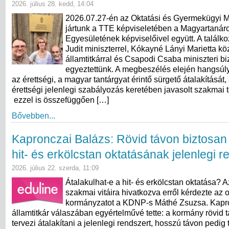
2026. július 28. kedd, 14:04
2026.07.27-én az Oktatási és Gyermekügyi M
jártunk a TTE képviseletében a Magyartanár
Egyesületének képviselőivel együtt. A találk
Judit miniszterrel, Kókayné Lányi Marietta kö
államtitkárral és Csapodi Csaba miniszteri bi
egyeztettünk. A megbeszélés elején hangsúly
az érettségi, a magyar tantárgyat érintő sürgető átalakítását,
érettségi jelenlegi szabályozás keretében javasolt szakmai 
ezzel is összefüggően […]
Bővebben...
Kapronczai Balázs: Rövid távon biztosan
hit- és erkölcstan oktatásának jelenlegi 
2026. július 22. szerda, 11:09
Átalakulhat-e a hit- és erkölcstan oktatása? 
szakmai vitáira hivatkozva erről kérdezte az o
kormányzatot a KDNP-s Máthé Zsuzsa. Kapr
államtitkár válaszában egyértelművé tette: a kormány rövid
tervezi átalakítani a jelenlegi rendszert, hosszú távon pedig