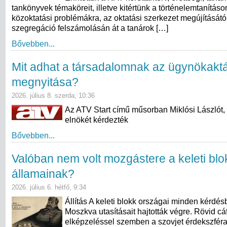
tankönyvek témaköreit, illetve kitértünk a történelemtanításo
közoktatási problémákra, az oktatási szerkezet megújításától
szegregáció felszámolásán át a tanárok […]
Bővebben...
Mit adhat a társadalomnak az ügynökakt
megnyitása?
2026. július 8. szerda, 10:36
Az ATV Start című műsorban Miklósi Lászlót,
elnökét kérdezték
Bővebben...
Valóban nem volt mozgástere a keleti blo
államainak?
2026. július 6. hétfő, 9:34
Állítás A keleti blokk országai minden kérdés
Moszkva utasításait hajtották végre. Rövid cá
elképzeléssel szemben a szovjet érdekszfér