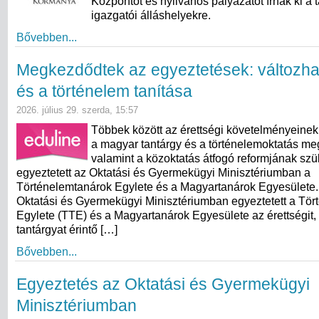
Központot és nyilvános pályázatot írnak ki a t
igazgatói álláshelyekre.
Bővebben...
Megkezdődtek az egyeztetések: változha
és a történelem tanítása
2026. július 29. szerda, 15:57
Többek között az érettségi követelményeinek
a magyar tantárgy és a történelemoktatás meg
valamint a közoktatás átfogó reformjának sz
egyeztetett az Oktatási és Gyermekügyi Minisztériumban a
Történelemtanárok Egylete és a Magyartanárok Egyesülete. 
Oktatási és Gyermekügyi Minisztériumban egyeztetett a Tö
Egylete (TTE) és a Magyartanárok Egyesülete az érettségit,
tantárgyat érintő […]
Bővebben...
Egyeztetés az Oktatási és Gyermekügyi
Minisztériumban