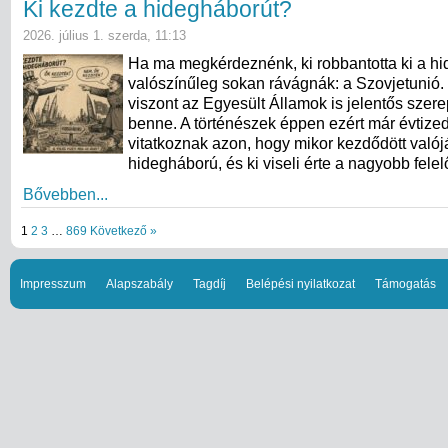
Ki kezdte a hidegháborút?
2026. július 1. szerda, 11:13
Ha ma megkérdeznénk, ki robbantotta ki a hi
valószínűleg sokan rávágnák: a Szovjetunió.
viszont az Egyesült Államok is jelentős szerep
benne. A történészek éppen ezért már évtize
vitatkoznak azon, hogy mikor kezdődött való
hidegháború, és ki viseli érte a nagyobb fele
Bővebben...
1
2
3
…
869
Következő »
Impresszum
Alapszabály
Tagdíj
Belépési nyilatkozat
Támogatás