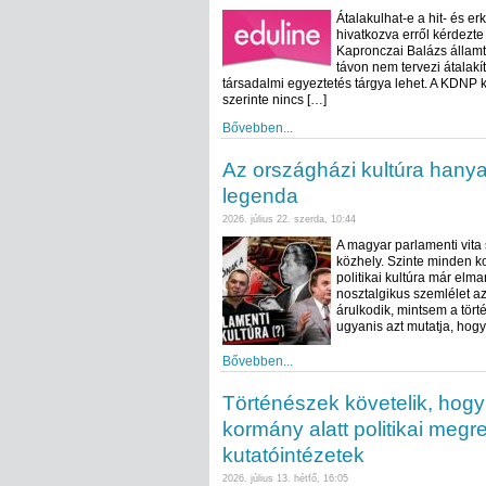
Átalakulhat-e a hit- és er
hivatkozva erről kérdezt
Kapronczai Balázs államt
távon nem tervezi átalakí
társadalmi egyeztetés tárgya lehet. A KDNP k
szerinte nincs […]
Bővebben...
Az országházi kultúra hany
legenda
2026. július 22. szerda, 10:44
A magyar parlamenti vita 
közhely. Szinte minden k
politikai kultúra már elm
nosztalgikus szemlélet a
árulkodik, mintsem a tört
ugyanis azt mutatja, hogy
Bővebben...
Történészek követelik, hogy
kormány alatt politikai meg
kutatóintézetek
2026. július 13. hétfő, 16:05