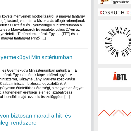
gi követelményeinek módosításáról, a magyar tantárgy
gújításáról, valamint a közoktatás átfogó reformjának
tett az Oktatási és Gyermekügyi Minisztériumban a
e és a Magyartanárok Egyesülete. Július 27-én az
yeztetett a Történelemtanárok Egylete (TTE) és a
 magyar tantárgyat érintő […]
Gyermekügyi Minisztériumban
i és Gyermekügyi Minisztériumban jártunk a TTE
anárok Egyesületének képviselőivel együtt. A
miniszterrel, Kókayné Lányi Marietta közoktatási
 Csaba miniszteri biztossal egyeztettünk. A
úlyosan érintettük az érettségi, a magyar tantárgyat
t, a történelem érettségi jelenlegi szabályozás
ai teendőit, majd ezzel is összefüggően […]
von biztosan marad a hit- és
nlegi rendszere