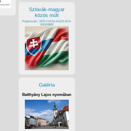
Szlovák-magyar
közös múlt
Projektszám: 2023-2-HU01-KA210-SCH-
000169882
Galéria
Batthyány Lajos nyomában