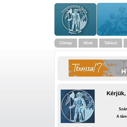
Címlap
Hírek
Tallózó
Kérjük,
Szám
A tám