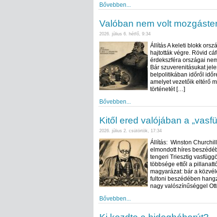
Bővebben...
Valóban nem volt mozgástere
2026. július 6. hétfő, 9:34
Állítás A keleti blokk or
hajtották végre. Rövid cá
érdekszféra országai nem
Bár szuverenitásukat jele
belpolitikában időről időr
amelyet vezetőik eltérő 
történetét […]
Bővebben...
Kitől ered valójában a „vasf
2026. július 2. csütörtök, 17:34
Állítás: Winston Churchil
elmondott híres beszédében
tengeri Triesztig vasfügg
többsége ettől a pillanatt
magyarázat: bár a közvéle
fultoni beszédében hangzo
nagy valószínűséggel Ott
Bővebben...