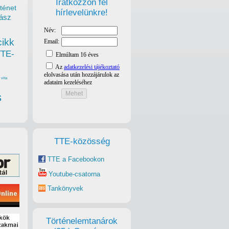
Iratkozzon fel
ténet
hírlevelünkre!
ász
cikk
TTE-
vita
s
TTE-közösség
TTE a Facebookon
Youtube-csatorna
Tankönyvek
Történelemtanárok