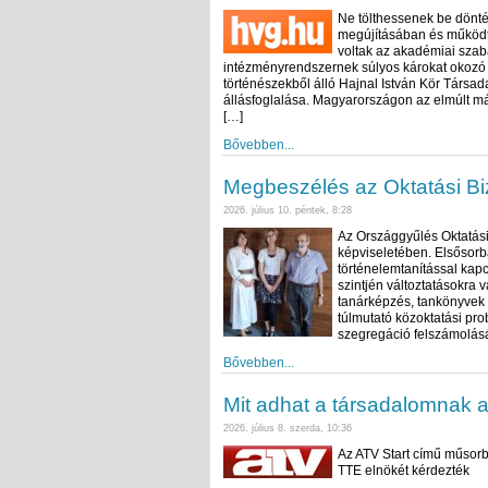
Ne tölthessenek be dönté
megújításában és működte
voltak az akadémiai sza
intézményrendszernek súlyos károkat okozó g
történészekből álló Hajnal István Kör Társad
állásfoglalása. Magyarországon az elmúlt m
[…]
Bővebben...
Megbeszélés az Oktatási Bi
2026. július 10. péntek, 8:28
Az Országgyűlés Oktatási
képviseletében. Elsősorb
történelemtanítással kap
szintjén változtatásokra v
tanárképzés, tankönyvek t
túlmutató közoktatási pro
szegregáció felszámolásá
Bővebben...
Mit adhat a társadalomnak 
2026. július 8. szerda, 10:36
Az ATV Start című műsorb
TTE elnökét kérdezték