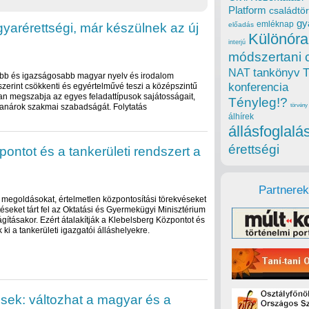
Platform
családtör
gy
emléknap
gyarérettségi, már készülnek az új
előadás
Különóra
interjú
módszertani 
tankönyv
NAT
tóbb és igazságosabb magyar nyelv és irodalom
konferencia
 szerint csökkenti és egyértelművé teszi a középszintű
n megszabja az egyes feladattípusok sajátosságait,
Tényleg!?
tanárok szakmai szabadságát. Folytatás
törvény
álhírek
állásfoglalá
érettségi
pontot és a tankerületi rendszert a
Partnerek
i megoldásokat, értelmetlen központosítási törekvéseket
éseket tárt fel az Oktatási és Gyermekügyi Minisztérium
ágításakor. Ezért átalakítják a Klebelsberg Központot és
 ki a tankerületi igazgatói álláshelyekre.
ek: változhat a magyar és a