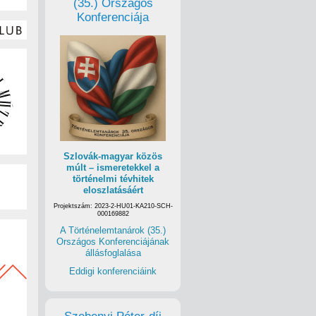
(35.) Országos
Konferenciája
Szlovák-magyar közös
múlt – ismeretekkel a
történelmi tévhitek
eloszlatásáért
Projektszám: 2023-2-HU01-KA210-SCH-
000169882
A Történelemtanárok (35.)
Országos Konferenciájának
állásfoglalása
Eddigi konferenciáink