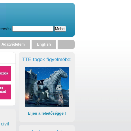
eresés:
Adatvédelem
English
TTE-tagok figyelmébe:
Éljen a lehetőséggel!
civil