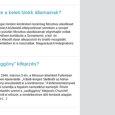
 a keleti blokk államainak?
szágai minden kérdésben kizárólag Moszkva utasításait
folat A közkeletű elképzeléssel szemben a szovjet
 pusztán Moszkva utasításainak végrehajtói voltak.
ntősen korlátozta a Szovjetunió, a kül- és
e létezett olyan alkupozíció és önálló mozgástér,
mértékben ki is használtak. Magyarázat A hidegháború
üggöny” kifejezés?
l 1946. március 5-én, a Missouri állambeli Fultonban
 kijelentette: „A Balti-tengeri Stettintől az Adriai-
öny ereszkedett le a kontinensre.” A történelemkönyvek
ól számítja a fogalom nemzetközi karrierjét. Rövid
kedés szerint a „vasfüggöny” kifejezés Churchill
tt el először, a rendelkezésre álló források alapján
o […]