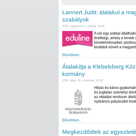
Lannert Judit: átalakul a ma
szabályok
2026. augusztus 5. szerda, 11:40
A cél egy sokkal átlátha
érettségi, amely a tervek
követelményeket, pontosa
továbbá növeli a magyar
Bővebben...
Átalakítja a Klebelsberg Köz
kormány
2026. július 30. csütörtök, 11:04
Hibás és káros gyakorlat
és jogtalan személyi dönt
az oktatási rendszer átvil
nyilvános pályázatot írnak
Bővebben...
Megkezdődtek az egyeztetés