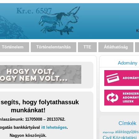
K
Történelem
Történelemtanítás
TTE
Átláthatóság
Adomány
 segíts, hogy folytathassuk
munkánkat!
laszámunk: 11705008 – 20133762.
Címkék
ogatás bankkártyával
itt lehetséges
.
aláírásgyűjtés
alapvizsga
Nagyon köszönjük.
Civil Közoktatási