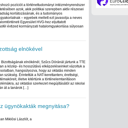
shozó pozíciót a történettudományi intézményrendszer
tésében azok, akik politikai szerepben aktív részesei
badság korlátozásának, és a tudományos
yakorlatnak – egyebek mellett ezt javasolja a neves
alomtörténeti Egyesület HVG-hez eljuttatott
ásfél évtized kormányzati hatalomgyakorlása súlyosan
zottság elnökével
 Bizottságának elnökénél, Szűcs Dóránál jártunk a TTE
an a közép- és hosszútávú elképzeléseinket vázoltuk a
csolatban, hangsúlyozva, hogy az oktatás minden
an szükség. Érintettük a NAT-kerettanterv, érettségi,
émaköreit, illetve kitértünk a történelemtanításon
blémákra, az oktatási szerkezet megújításától az iskolai
n át a tanárok […]
az ügynökakták megnyitása?
an Miklósi Lászlót, a