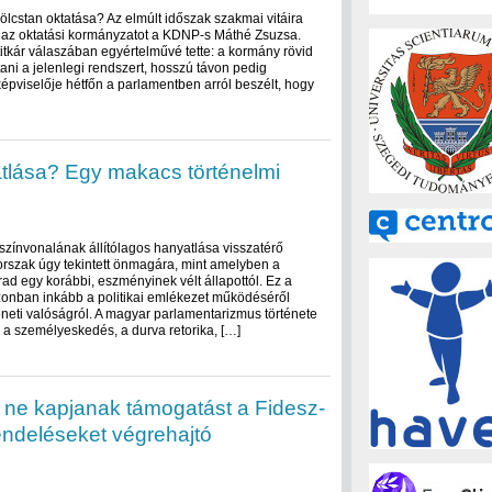
kölcstan oktatása? Az elmúlt időszak szakmai vitáira
e az oktatási kormányzatot a KDNP-s Máthé Zsuzsa.
itkár válaszában egyértelművé tette: a kormány rövid
tani a jelenlegi rendszert, hosszú távon pedig
épviselője hétfőn a parlamentben arról beszélt, hogy
atlása? Egy makacs történelmi
színvonalának állítólagos hanyatlása visszatérő
orszak úgy tekintett önmagára, mint amelyben a
arad egy korábbi, eszményinek vélt állapottól. Ez a
zonban inkább a politikai emlékezet működéséről
éneti valóságról. A magyar parlamentarizmus története
 a személyeskedés, a durva retorika, […]
 ne kapjanak támogatást a Fidesz-
rendeléseket végrehajtó