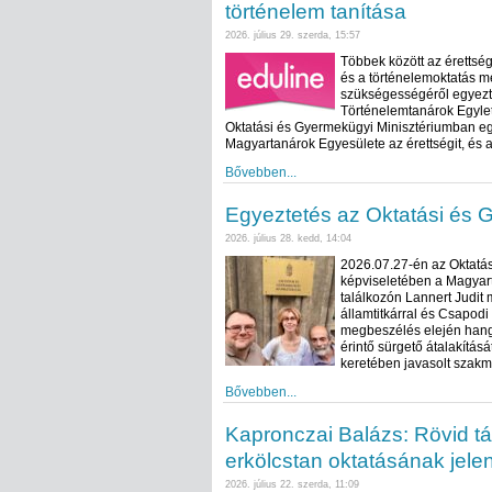
történelem tanítása
2026. július 29. szerda, 15:57
Többek között az érettsé
és a történelemoktatás me
szükségességéről egyezte
Történelemtanárok Egylet
Oktatási és Gyermekügyi Minisztériumban eg
Magyartanárok Egyesülete az érettségit, és a
Bővebben...
Egyeztetés az Oktatási és 
2026. július 28. kedd, 14:04
2026.07.27-én az Oktatás
képviseletében a Magyart
találkozón Lannert Judit 
államtitkárral és Csapodi
megbeszélés elején hangs
érintő sürgető átalakításá
keretében javasolt szakm
Bővebben...
Kapronczai Balázs: Rövid tá
erkölcstan oktatásának jele
2026. július 22. szerda, 11:09