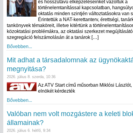
és hosszútávú elképzeléseinket vázoltuk a
történelemtanítással kapcsolatban, hangsúly
oktatás minden szintjén változtatásokra van 
Érintettük a NAT-kerettanterv, érettségi, taná
tankönyvek témaköreit, illetve kitértünk a történelemtanításo
közoktatási problémákra, az oktatási szerkezet megújításától
szegregáció felszámolásán át a tanárok […]
Bővebben...
Mit adhat a társadalomnak az ügynökakt
megnyitása?
2026. július 8. szerda, 10:36
Az ATV Start című műsorban Miklósi Lászlót,
elnökét kérdezték
Bővebben...
Valóban nem volt mozgástere a keleti blo
államainak?
2026. július 6. hétfő, 9:34