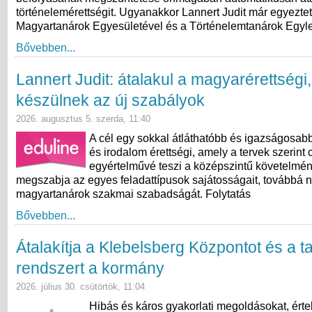
történelemérettségit. Ugyanakkor Lannert Judit már egyeztet
Magyartanárok Egyesületével és a Történelemtanárok Egylet
Bővebben...
Lannert Judit: átalakul a magyarérettségi
készülnek az új szabályok
2026. augusztus 5. szerda, 11:40
A cél egy sokkal átláthatóbb és igazságosab
és irodalom érettségi, amely a tervek szerint 
egyértelművé teszi a középszintű követelmé
megszabja az egyes feladattípusok sajátosságait, továbbá n
magyartanárok szakmai szabadságát. Folytatás
Bővebben...
Átalakítja a Klebelsberg Központot és a ta
rendszert a kormány
2026. július 30. csütörtök, 11:04
Hibás és káros gyakorlati megoldásokat, érte