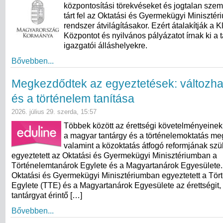
központosítási törekvéseket és jogtalan szem
tárt fel az Oktatási és Gyermekügyi Minisztér
rendszer átvilágításakor. Ezért átalakítják a 
Központot és nyilvános pályázatot írnak ki a t
igazgatói álláshelyekre.
Bővebben...
Megkezdődtek az egyeztetések: változha
és a történelem tanítása
2026. július 29. szerda, 15:57
Többek között az érettségi követelményeinek
a magyar tantárgy és a történelemoktatás meg
valamint a közoktatás átfogó reformjának sz
egyeztetett az Oktatási és Gyermekügyi Minisztériumban a
Történelemtanárok Egylete és a Magyartanárok Egyesülete. 
Oktatási és Gyermekügyi Minisztériumban egyeztetett a Tö
Egylete (TTE) és a Magyartanárok Egyesülete az érettségit,
tantárgyat érintő […]
Bővebben...