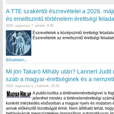
A TTE szakértői észrevételei a 2026. máj
és emeltszintű történelem érettségi felad
2026. augusztus 7. péntek, 8:48
Észrevételek a középszintű érettségi feladat
Észrevételek az emeltszintű érettségi feladat
Bővebben...
Mi jön Takaró Mihály után? Lannert Judit ú
szab a magyar-érettséginek és a nemzeti
2026. augusztus 6. csütörtök, 20:29
A publicisztika a történelemérettségivel is fogl
jelenthet mindez a történelemérettségi számá
konkrét intézkedés elsősorban a magyar nyelv és irodalom ér
annak előkészítő bizottságát érinti. Nem állítható tehát, hog
befolyásának megszüntetése önmagában automatikusan átal