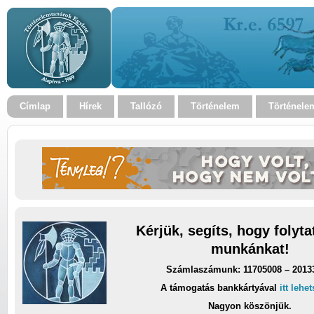
Címlap
Hírek
Tallózó
Történelem
Történele
Kérjük, segíts, hogy folyt
munkánkat!
Számlaszámunk: 11705008 – 2013
A támogatás bankkártyával
itt lehe
Nagyon köszönjük.