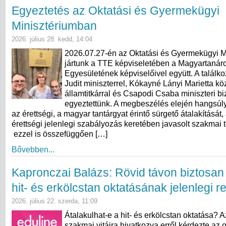
Egyeztetés az Oktatási és Gyermekügyi
Minisztériumban
2026. július 28. kedd, 14:04
2026.07.27-én az Oktatási és Gyermekügyi M
jártunk a TTE képviseletében a Magyartanár
Egyesületének képviselőivel együtt. A találk
Judit miniszterrel, Kókayné Lányi Marietta kö
államtitkárral és Csapodi Csaba miniszteri bi
egyeztettünk. A megbeszélés elején hangsúly
az érettségi, a magyar tantárgyat érintő sürgető átalakítását,
érettségi jelenlegi szabályozás keretében javasolt szakmai 
ezzel is összefüggően […]
Bővebben...
Kapronczai Balázs: Rövid távon biztosan
hit- és erkölcstan oktatásának jelenlegi 
2026. július 22. szerda, 11:09
Átalakulhat-e a hit- és erkölcstan oktatása? 
szakmai vitáira hivatkozva erről kérdezte az o