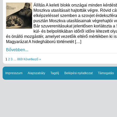
Állítás A keleti blokk országai minden kérdés
Moszkva utasításait hajtották végre. Rövid cá
elképzeléssel szemben a szovjet érdekszfér
pusztán Moszkva utasításainak végrehajtói vo
Bár szuverenitásukat jelentősen korlátozta a 
kül- és belpolitikában időről időre létezett ol
és önálló mozgástér, amelyet vezetőik eltérő mértékben ki is
Magyarázat A hidegháború történetét […]
Bővebben...
1
2
3
…
869
Következő »
Impresszum
Alapszabály
Tagdíj
Belépési nyilatkozat
Támogatás