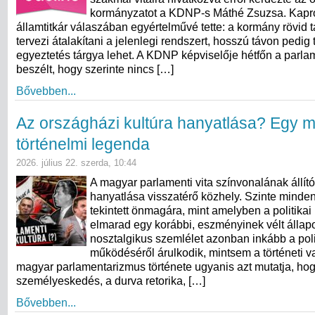
kormányzatot a KDNP-s Máthé Zsuzsa. Kapr
államtitkár válaszában egyértelművé tette: a kormány rövid
tervezi átalakítani a jelenlegi rendszert, hosszú távon pedig
egyeztetés tárgya lehet. A KDNP képviselője hétfőn a parla
beszélt, hogy szerinte nincs […]
Bővebben...
Az országházi kultúra hanyatlása? Egy 
történelmi legenda
2026. július 22. szerda, 10:44
A magyar parlamenti vita színvonalának állít
hanyatlása visszatérő közhely. Szinte minde
tekintett önmagára, mint amelyben a politikai
elmarad egy korábbi, eszményinek vélt állapo
nosztalgikus szemlélet azonban inkább a poli
működéséről árulkodik, mintsem a történeti va
magyar parlamentarizmus története ugyanis azt mutatja, ho
személyeskedés, a durva retorika, […]
Bővebben...