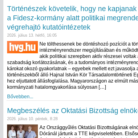
Történészek követelik, hogy ne kapjanak
a Fidesz-kormány alatt politikai megrend
végrehajtó kutatóintézetek
2026. július 13. hétfő, 16:05
Ne tölthessenek be döntéshozó pozíciót a tö
intézményrendszer megújításában és működt
akik politikai szerepben aktív részesei volta
szabadság korlátozásának, és a tudományos intézményren
károkat okozó gyakorlatnak – egyebek mellett ezt javasolja
történészekből álló Hajnal István Kör Társadalomtörténeti 
hez eljuttatott állásfoglalása. Magyarországon az elmúlt más
kormányzati hatalomgyakorlása súlyosan […]
Bővebben...
Megbeszélés az Oktatási Bizottság elnök
2026. július 10. péntek, 8:28
Az Országgyűlés Oktatási Bizottságának eln
Dóránál jártunk a TTE képviseletében. Elsős