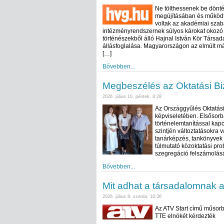
Ne tölthessenek be dönté
megújításában és működte
voltak az akadémiai sza
intézményrendszernek súlyos károkat okozó g
történészekből álló Hajnal István Kör Társad
állásfoglalása. Magyarországon az elmúlt m
[…]
Bővebben...
Megbeszélés az Oktatási Bi
2026. július 10. péntek, 8:28
Az Országgyűlés Oktatási
képviseletében. Elsősorb
történelemtanítással kap
szintjén változtatásokra v
tanárképzés, tankönyvek t
túlmutató közoktatási pro
szegregáció felszámolásá
Bővebben...
Mit adhat a társadalomnak 
2026. július 8. szerda, 10:36
Az ATV Start című műsorb
TTE elnökét kérdezték