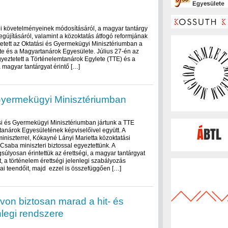
gi követelményeinek módosításáról, a magyar tantárgy
gújításáról, valamint a közoktatás átfogó reformjának
tett az Oktatási és Gyermekügyi Minisztériumban a
e és a Magyartanárok Egyesülete. Július 27-én az
yeztetett a Történelemtanárok Egylete (TTE) és a
 magyar tantárgyat érintő […]
Gyermekügyi Minisztériumban
i és Gyermekügyi Minisztériumban jártunk a TTE
anárok Egyesületének képviselőivel együtt. A
miniszterrel, Kókayné Lányi Marietta közoktatási
 Csaba miniszteri biztossal egyeztettünk. A
úlyosan érintettük az érettségi, a magyar tantárgyat
t, a történelem érettségi jelenlegi szabályozás
ai teendőit, majd ezzel is összefüggően […]
von biztosan marad a hit- és
nlegi rendszere