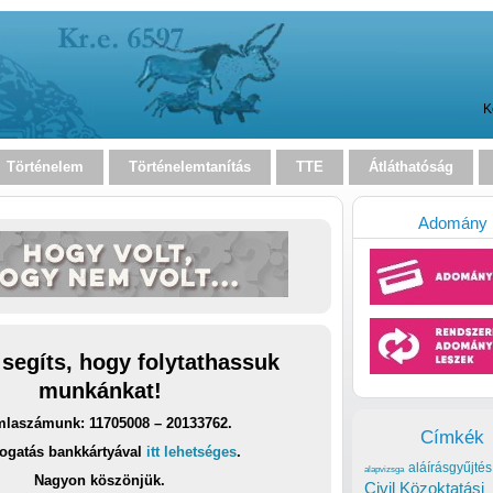
K
Történelem
Történelemtanítás
TTE
Átláthatóság
Adomány
 segíts, hogy folytathassuk
munkánkat!
laszámunk: 11705008 – 20133762.
Címkék
ogatás bankkártyával
itt lehetséges
.
aláírásgyűjtés
alapvizsga
Nagyon köszönjük.
Civil Közoktatási