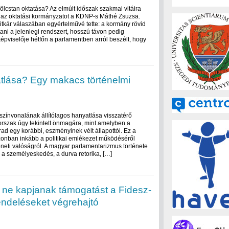
kölcstan oktatása? Az elmúlt időszak szakmai vitáira
e az oktatási kormányzatot a KDNP-s Máthé Zsuzsa.
itkár válaszában egyértelművé tette: a kormány rövid
tani a jelenlegi rendszert, hosszú távon pedig
épviselője hétfőn a parlamentben arról beszélt, hogy
atlása? Egy makacs történelmi
színvonalának állítólagos hanyatlása visszatérő
orszak úgy tekintett önmagára, mint amelyben a
arad egy korábbi, eszményinek vélt állapottól. Ez a
zonban inkább a politikai emlékezet működéséről
éneti valóságról. A magyar parlamentarizmus története
 a személyeskedés, a durva retorika, […]
 ne kapjanak támogatást a Fidesz-
rendeléseket végrehajtó