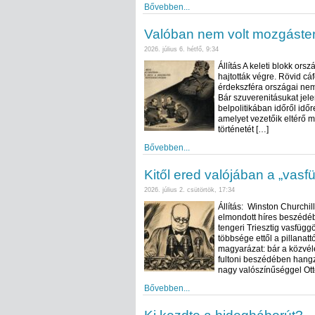
Bővebben...
Valóban nem volt mozgástere
2026. július 6. hétfő, 9:34
Állítás A keleti blokk or
hajtották végre. Rövid cá
érdekszféra országai nem
Bár szuverenitásukat jele
belpolitikában időről időr
amelyet vezetőik eltérő 
történetét […]
Bővebben...
Kitől ered valójában a „vasf
2026. július 2. csütörtök, 17:34
Állítás: Winston Churchil
elmondott híres beszédében
tengeri Triesztig vasfügg
többsége ettől a pillanatt
magyarázat: bár a közvéle
fultoni beszédében hangzo
nagy valószínűséggel Ott
Bővebben...