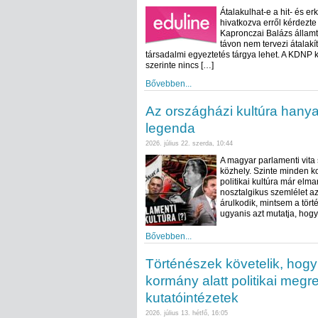
Átalakulhat-e a hit- és er
hivatkozva erről kérdezt
Kapronczai Balázs államt
távon nem tervezi átalakí
társadalmi egyeztetés tárgya lehet. A KDNP k
szerinte nincs […]
Bővebben...
Az országházi kultúra hany
legenda
2026. július 22. szerda, 10:44
A magyar parlamenti vita 
közhely. Szinte minden k
politikai kultúra már elm
nosztalgikus szemlélet a
árulkodik, mintsem a tört
ugyanis azt mutatja, hogy
Bővebben...
Történészek követelik, hogy
kormány alatt politikai meg
kutatóintézetek
2026. július 13. hétfő, 16:05