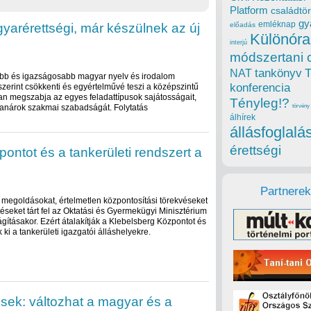
Platform
családtör
gy
emléknap
gyarérettségi, már készülnek az új
előadás
Különóra
interjú
módszertani 
tankönyv
NAT
tóbb és igazságosabb magyar nyelv és irodalom
konferencia
 szerint csökkenti és egyértelművé teszi a középszintű
n megszabja az egyes feladattípusok sajátosságait,
Tényleg!?
tanárok szakmai szabadságát. Folytatás
törvény
álhírek
állásfoglalá
érettségi
pontot és a tankerületi rendszert a
Partnerek
i megoldásokat, értelmetlen központosítási törekvéseket
éseket tárt fel az Oktatási és Gyermekügyi Minisztérium
ágításakor. Ezért átalakítják a Klebelsberg Központot és
 ki a tankerületi igazgatói álláshelyekre.
ek: változhat a magyar és a