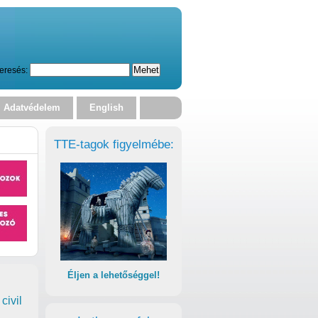
eresés:
Adatvédelem
English
TTE-tagok figyelmébe:
Éljen a lehetőséggel!
civil