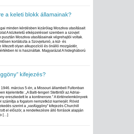
 a keleti blokk államainak?
szágai minden kérdésben kizárólag Moszkva utasításait
folat A közkeletű elképzeléssel szemben a szovjet
 pusztán Moszkva utasításainak végrehajtói voltak.
ntősen korlátozta a Szovjetunió, a kül- és
e létezett olyan alkupozíció és önálló mozgástér,
mértékben ki is használtak. Magyarázat A hidegháború
üggöny” kifejezés?
l 1946. március 5-én, a Missouri állambeli Fultonban
 kijelentette: „A Balti-tengeri Stettintől az Adriai-
öny ereszkedett le a kontinensre.” A történelemkönyvek
ól számítja a fogalom nemzetközi karrierjét. Rövid
kedés szerint a „vasfüggöny” kifejezés Churchill
tt el először, a rendelkezésre álló források alapján
o […]