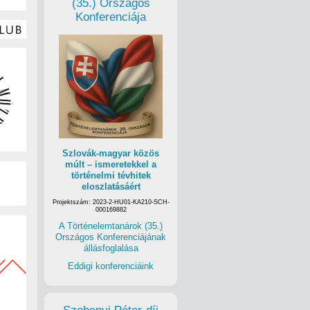
(35.) Országos
Konferenciája
Szlovák-magyar közös
múlt – ismeretekkel a
történelmi tévhitek
eloszlatásáért
Projektszám: 2023-2-HU01-KA210-SCH-
000169882
A Történelemtanárok (35.)
Országos Konferenciájának
állásfoglalása
Eddigi konferenciáink