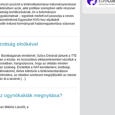
shozó pozíciót a történettudományi intézményrendszer
tésében azok, akik politikai szerepben aktív részesei
badság korlátozásának, és a tudományos
yakorlatnak – egyebek mellett ezt javasolja a neves
alomtörténeti Egyesület HVG-hez eljuttatott
ásfél évtized kormányzati hatalomgyakorlása súlyosan
zottság elnökével
 Bizottságának elnökénél, Szűcs Dóránál jártunk a TTE
an a közép- és hosszútávú elképzeléseinket vázoltuk a
csolatban, hangsúlyozva, hogy az oktatás minden
an szükség. Érintettük a NAT-kerettanterv, érettségi,
émaköreit, illetve kitértünk a történelemtanításon
blémákra, az oktatási szerkezet megújításától az iskolai
n át a tanárok […]
az ügynökakták megnyitása?
an Miklósi Lászlót, a