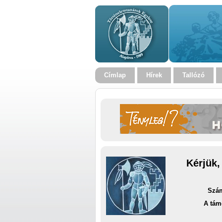
Címlap
Hírek
Tallózó
Kérjük,
Szám
A tám