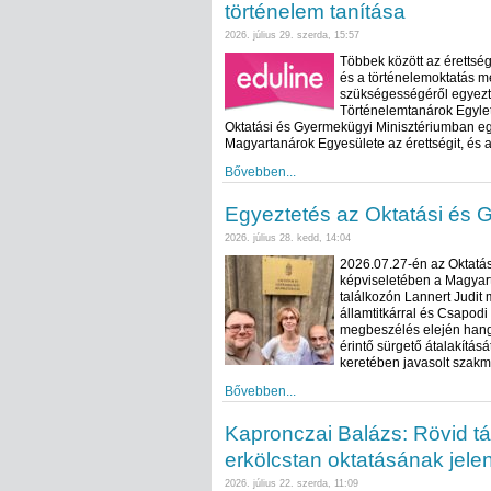
történelem tanítása
2026. július 29. szerda, 15:57
Többek között az érettsé
és a történelemoktatás me
szükségességéről egyezte
Történelemtanárok Egylet
Oktatási és Gyermekügyi Minisztériumban eg
Magyartanárok Egyesülete az érettségit, és a
Bővebben...
Egyeztetés az Oktatási és 
2026. július 28. kedd, 14:04
2026.07.27-én az Oktatás
képviseletében a Magyart
találkozón Lannert Judit 
államtitkárral és Csapodi
megbeszélés elején hangs
érintő sürgető átalakításá
keretében javasolt szakm
Bővebben...
Kapronczai Balázs: Rövid tá
erkölcstan oktatásának jele
2026. július 22. szerda, 11:09