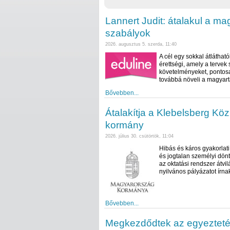
Lannert Judit: átalakul a ma
szabályok
2026. augusztus 5. szerda, 11:40
A cél egy sokkal átlátha
érettségi, amely a tervek
követelményeket, pontosa
továbbá növeli a magyar
Bővebben...
Átalakítja a Klebelsberg Köz
kormány
2026. július 30. csütörtök, 11:04
Hibás és káros gyakorlat
és jogtalan személyi dönt
az oktatási rendszer átvil
nyilvános pályázatot írnak
Bővebben...
Megkezdődtek az egyeztetés