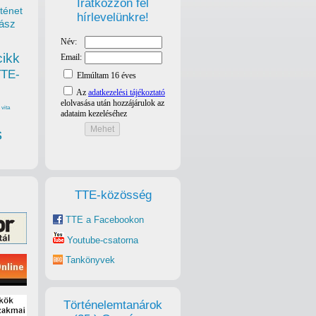
Iratkozzon fel
ténet
hírlevelünkre!
ász
cikk
TTE-
vita
s
TTE-közösség
TTE a Facebookon
Youtube-csatorna
Tankönyvek
Történelemtanárok