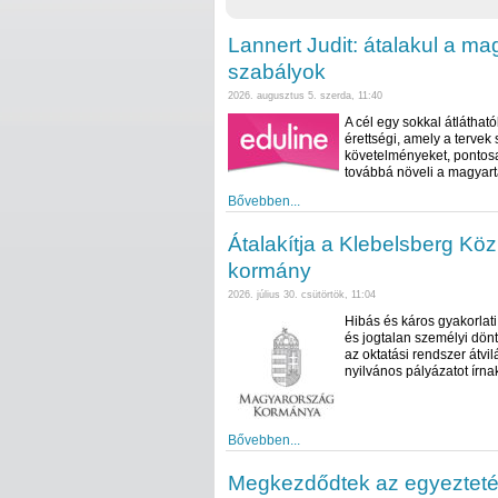
Lannert Judit: átalakul a ma
szabályok
2026. augusztus 5. szerda, 11:40
A cél egy sokkal átlátha
érettségi, amely a tervek
követelményeket, pontosa
továbbá növeli a magyar
Bővebben...
Átalakítja a Klebelsberg Köz
kormány
2026. július 30. csütörtök, 11:04
Hibás és káros gyakorlat
és jogtalan személyi dönt
az oktatási rendszer átvil
nyilvános pályázatot írnak
Bővebben...
Megkezdődtek az egyeztetés