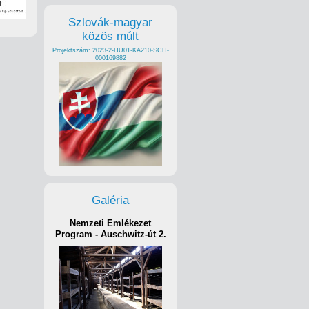
Szlovák-magyar
közös múlt
Projektszám: 2023-2-HU01-KA210-SCH-
000169882
Galéria
Nemzeti Emlékezet
Program - Auschwitz-út 2.