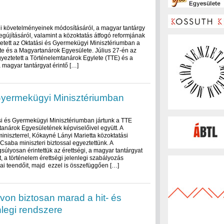
gi követelményeinek módosításáról, a magyar tantárgy
gújításáról, valamint a közoktatás átfogó reformjának
tett az Oktatási és Gyermekügyi Minisztériumban a
e és a Magyartanárok Egyesülete. Július 27-én az
yeztetett a Történelemtanárok Egylete (TTE) és a
 magyar tantárgyat érintő […]
Gyermekügyi Minisztériumban
i és Gyermekügyi Minisztériumban jártunk a TTE
anárok Egyesületének képviselőivel együtt. A
miniszterrel, Kókayné Lányi Marietta közoktatási
 Csaba miniszteri biztossal egyeztettünk. A
úlyosan érintettük az érettségi, a magyar tantárgyat
t, a történelem érettségi jelenlegi szabályozás
ai teendőit, majd ezzel is összefüggően […]
von biztosan marad a hit- és
nlegi rendszere