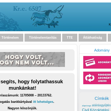
K
Történelem
Történelemtanítás
TTE
Átláthatóság
Adomány
 segíts, hogy folytathassuk
munkánkat!
laszámunk: 11705008 – 20133762.
Címkék
ogatás bankkártyával
itt lehetséges
.
aláírásgyűjtés
alapvizsga
Nagyon köszönjük.
Civil Közoktatási