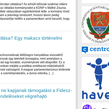
kölcstan oktatása? Az elmúlt időszak szakmai vitáira
e az oktatási kormányzatot a KDNP-s Máthé Zsuzsa.
itkár válaszában egyértelművé tette: a kormány rövid
tani a jelenlegi rendszert, hosszú távon pedig
épviselője hétfőn a parlamentben arról beszélt, hogy
atlása? Egy makacs történelmi
színvonalának állítólagos hanyatlása visszatérő
orszak úgy tekintett önmagára, mint amelyben a
arad egy korábbi, eszményinek vélt állapottól. Ez a
zonban inkább a politikai emlékezet működéséről
éneti valóságról. A magyar parlamentarizmus története
 a személyeskedés, a durva retorika, […]
 ne kapjanak támogatást a Fidesz-
rendeléseket végrehajtó