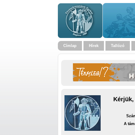
Címlap
Hírek
Tallózó
Kérjük,
Szám
A tám