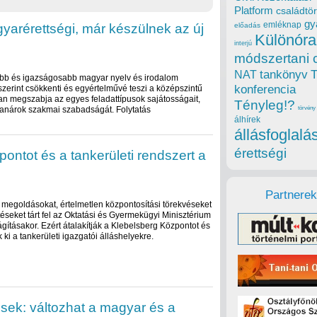
Platform
családtör
gy
emléknap
gyarérettségi, már készülnek az új
előadás
Különóra
interjú
módszertani 
tankönyv
NAT
tóbb és igazságosabb magyar nyelv és irodalom
konferencia
 szerint csökkenti és egyértelművé teszi a középszintű
n megszabja az egyes feladattípusok sajátosságait,
Tényleg!?
tanárok szakmai szabadságát. Folytatás
törvény
álhírek
állásfoglalá
érettségi
pontot és a tankerületi rendszert a
Partnerek
i megoldásokat, értelmetlen központosítási törekvéseket
éseket tárt fel az Oktatási és Gyermekügyi Minisztérium
ágításakor. Ezért átalakítják a Klebelsberg Központot és
 ki a tankerületi igazgatói álláshelyekre.
ek: változhat a magyar és a