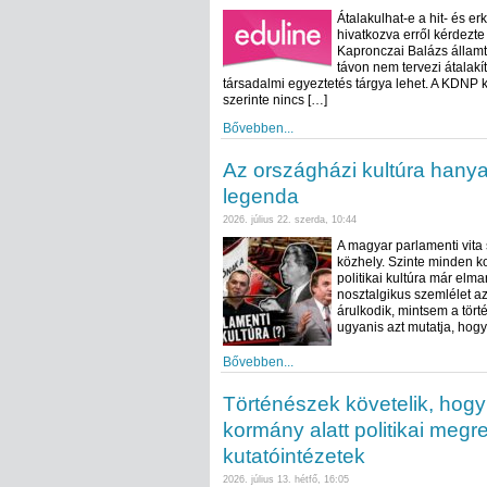
Átalakulhat-e a hit- és er
hivatkozva erről kérdezt
Kapronczai Balázs államt
távon nem tervezi átalakí
társadalmi egyeztetés tárgya lehet. A KDNP k
szerinte nincs […]
Bővebben...
Az országházi kultúra hany
legenda
2026. július 22. szerda, 10:44
A magyar parlamenti vita 
közhely. Szinte minden k
politikai kultúra már elm
nosztalgikus szemlélet a
árulkodik, mintsem a tört
ugyanis azt mutatja, hogy
Bővebben...
Történészek követelik, hogy
kormány alatt politikai meg
kutatóintézetek
2026. július 13. hétfő, 16:05