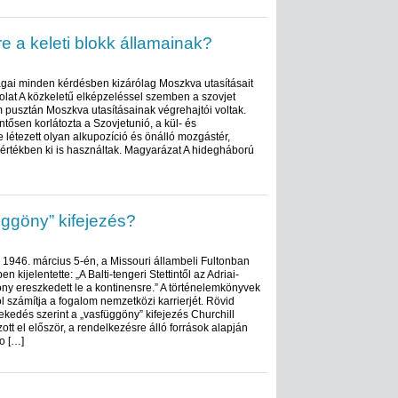
 a keleti blokk államainak?
szágai minden kérdésben kizárólag Moszkva utasításait
folat A közkeletű elképzeléssel szemben a szovjet
 pusztán Moszkva utasításainak végrehajtói voltak.
ntősen korlátozta a Szovjetunió, a kül- és
e létezett olyan alkupozíció és önálló mozgástér,
mértékben ki is használtak. Magyarázat A hidegháború
üggöny” kifejezés?
l 1946. március 5-én, a Missouri állambeli Fultonban
 kijelentette: „A Balti-tengeri Stettintől az Adriai-
öny ereszkedett le a kontinensre.” A történelemkönyvek
ól számítja a fogalom nemzetközi karrierjét. Rövid
kedés szerint a „vasfüggöny” kifejezés Churchill
tt el először, a rendelkezésre álló források alapján
o […]