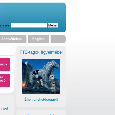
eresés:
Adatvédelem
English
TTE-tagok figyelmébe:
Éljen a lehetőséggel!
civil