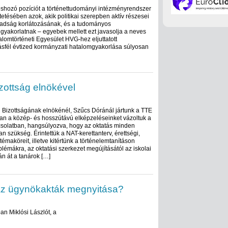
shozó pozíciót a történettudományi intézményrendszer
tésében azok, akik politikai szerepben aktív részesei
badság korlátozásának, és a tudományos
yakorlatnak – egyebek mellett ezt javasolja a neves
alomtörténeti Egyesület HVG-hez eljuttatott
ásfél évtized kormányzati hatalomgyakorlása súlyosan
zottság elnökével
 Bizottságának elnökénél, Szűcs Dóránál jártunk a TTE
an a közép- és hosszútávú elképzeléseinket vázoltuk a
csolatban, hangsúlyozva, hogy az oktatás minden
an szükség. Érintettük a NAT-kerettanterv, érettségi,
émaköreit, illetve kitértünk a történelemtanításon
blémákra, az oktatási szerkezet megújításától az iskolai
n át a tanárok […]
az ügynökakták megnyitása?
an Miklósi Lászlót, a