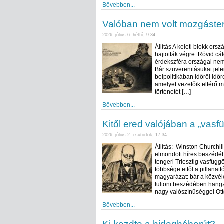
Bővebben...
Valóban nem volt mozgástere
2026. július 6. hétfő, 9:34
Állítás A keleti blokk or
hajtották végre. Rövid cá
érdekszféra országai nem
Bár szuverenitásukat jele
belpolitikában időről időr
amelyet vezetőik eltérő 
történetét […]
Bővebben...
Kitől ered valójában a „vasf
2026. július 2. csütörtök, 17:34
Állítás: Winston Churchil
elmondott híres beszédében
tengeri Triesztig vasfügg
többsége ettől a pillanatt
magyarázat: bár a közvéle
fultoni beszédében hangzo
nagy valószínűséggel Ott
Bővebben...