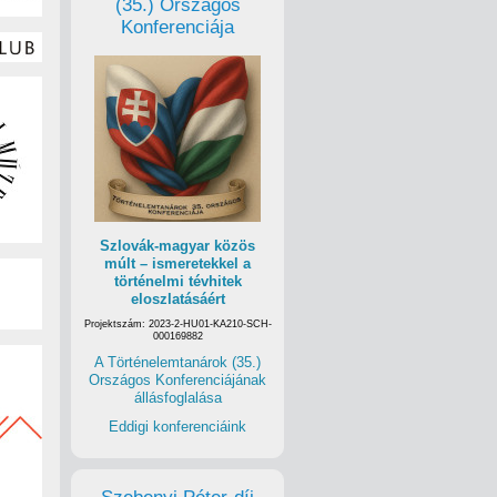
(35.) Országos
Konferenciája
Szlovák-magyar közös
múlt – ismeretekkel a
történelmi tévhitek
eloszlatásáért
Projektszám: 2023-2-HU01-KA210-SCH-
000169882
A Történelemtanárok (35.)
Országos Konferenciájának
állásfoglalása
Eddigi konferenciáink