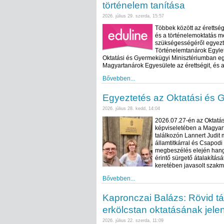
történelem tanítása
2026. július 29. szerda, 15:57
Többek között az érettsé
és a történelemoktatás me
szükségességéről egyezte
Történelemtanárok Egylet
Oktatási és Gyermekügyi Minisztériumban eg
Magyartanárok Egyesülete az érettségit, és a
Bővebben...
Egyeztetés az Oktatási és 
2026. július 28. kedd, 14:04
2026.07.27-én az Oktatás
képviseletében a Magyart
találkozón Lannert Judit 
államtitkárral és Csapodi
megbeszélés elején hangs
érintő sürgető átalakításá
keretében javasolt szakm
Bővebben...
Kapronczai Balázs: Rövid tá
erkölcstan oktatásának jele
2026. július 22. szerda, 11:09