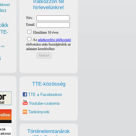
Iratkozzon fel
ténet
hírlevelünkre!
ász
cikk
TTE-
vita
s
TTE-közösség
TTE a Facebookon
Youtube-csatorna
Tankönyvek
Történelemtanárok