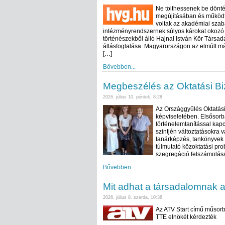
Ne tölthessenek be dönté
megújításában és működte
voltak az akadémiai sza
intézményrendszernek súlyos károkat okozó g
történészekből álló Hajnal István Kör Társad
állásfoglalása. Magyarországon az elmúlt m
[…]
Bővebben...
Megbeszélés az Oktatási Bi
2026. július 10. péntek, 8:28
Az Országgyűlés Oktatási
képviseletében. Elsősorb
történelemtanítással kap
szintjén változtatásokra v
tanárképzés, tankönyvek t
túlmutató közoktatási pro
szegregáció felszámolásá
Bővebben...
Mit adhat a társadalomnak 
2026. július 8. szerda, 10:36
Az ATV Start című műsorb
TTE elnökét kérdezték